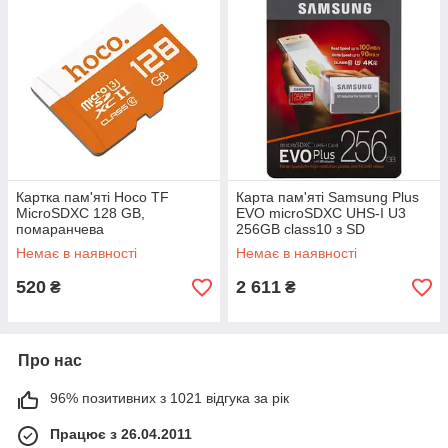
Картка пам'яті Hoco TF
Карта пам'яті Samsung Plus
MicroSDXC 128 GB,
EVO microSDXC UHS-I U3
помаранчева
256GB сlass10 з SD
адаптером
Немає в наявності
Немає в наявності
520
2 611
₴
₴
Про нас
96% позитивних з 1021 відгука за рік
Працює з 26.04.2011