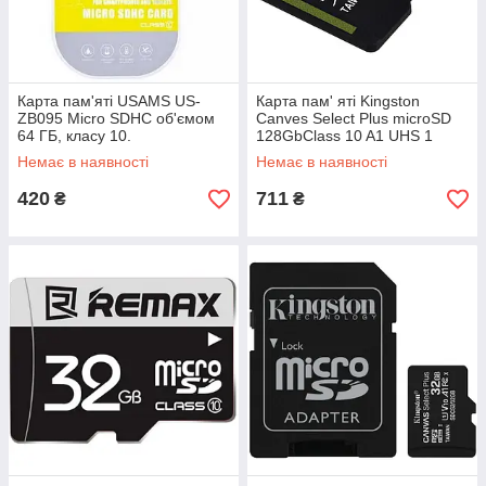
Карта пам'яті USAMS US-
Карта пам' яті Kingston
ZB095 Micro SDHC об'ємом
Canves Select Plus microSD
64 ГБ, класу 10.
128GbClass 10 A1 UHS 1
Немає в наявності
Немає в наявності
420
711
₴
₴