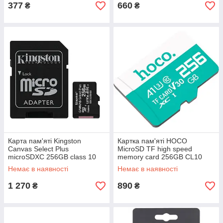
377
660
₴
₴
Карта пам'яті Kingston
Картка пам'яті HOCO
Canvas Select Plus
MicroSD TF high speed
microSDXC 256GB class 10
memory card 256GB CL10
A1 UHS-1, з SD адаптером
Немає в наявності
Немає в наявності
1 270
890
₴
₴