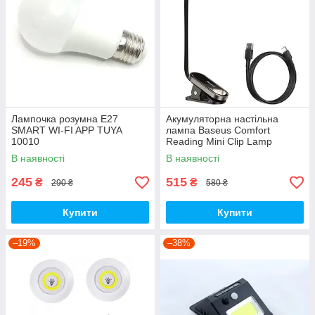
Лампочка розумна E27
Акумуляторна настільна
SMART WI-FI APP TUYA
лампа Baseus Comfort
10010
Reading Mini Clip Lamp
DGRAD-0G, сіра.
В наявності
В наявності
245
515
₴
₴
290 ₴
580 ₴
Купити
Купити
–19%
–38%