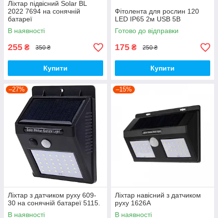
Ліхтар підвісний Solar BL
2022 7694 на сонячній
Фітолента для рослин 120
батареї
LED IP65 2м USB 5В
В наявності
Готово до відправки
255
175
₴
₴
350 ₴
250 ₴
Купити
Купити
–27%
–15%
Ліхтар з датчиком руху 609-
Ліхтар навісний з датчиком
30 на сонячній батареї 5115.
руху 1626A
В наявності
В наявності