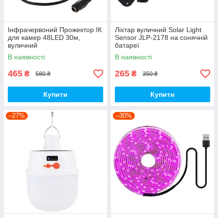
Інфрачервоний Прожектор ІК
Ліхтар вуличний Solar Light
для камер 48LED 30м,
Sensor JLP-2178 на сонячній
вуличний
батареї
В наявності
В наявності
465
265
₴
₴
580 ₴
350 ₴
Купити
Купити
–27%
–30%