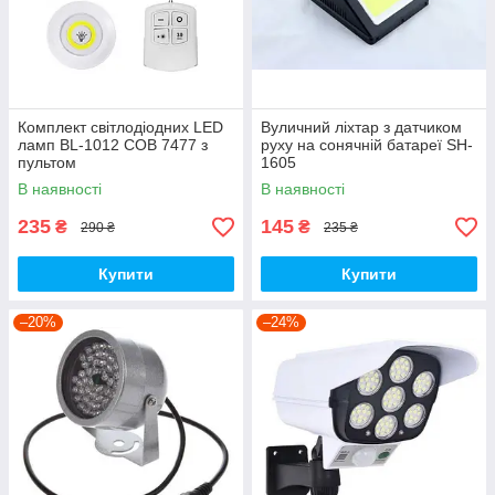
Комплект світлодіодних LED
Вуличний ліхтар з датчиком
ламп BL-1012 COB 7477 з
руху на сонячній батареї SH-
пультом
1605
В наявності
В наявності
235
145
₴
₴
290 ₴
235 ₴
Купити
Купити
–20%
–24%