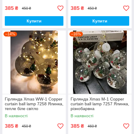
385
385
₴
₴
450 ₴
450 ₴
Купити
Купити
–14%
–16%
Гірлянда Xmas WW-1 Copper
Гірлянда Xmas M-1 Copper
curtain ball lamp 7258 Ялинка,
curtain ball lamp 7257 Ялинка,
тепле біле світло
різнобарвна
В наявності
В наявності
385
385
₴
₴
450 ₴
460 ₴