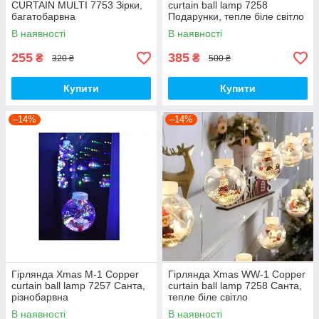
CURTAIN MULTI 7753 Зірки,
curtain ball lamp 7258
багатобарвна
Подарунки, тепле біле світло
В наявності
В наявності
255
385
₴
₴
320 ₴
500 ₴
Купити
Купити
–14%
–14%
Гірлянда Xmas M-1 Copper
Гірлянда Xmas WW-1 Copper
curtain ball lamp 7257 Санта,
curtain ball lamp 7258 Санта,
різнобарвна
тепле біле світло
В наявності
В наявності