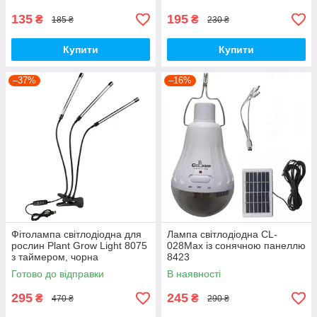
135
195
₴
₴
185 ₴
230 ₴
Купити
Купити
–37%
–16%
Фітолампа світлодіодна для
Лампа світлодіодна CL-
рослин Plant Grow Light 8075
028Max із сонячною панеллю
з таймером, чорна
8423
Готово до відправки
В наявності
295
245
₴
₴
470 ₴
290 ₴