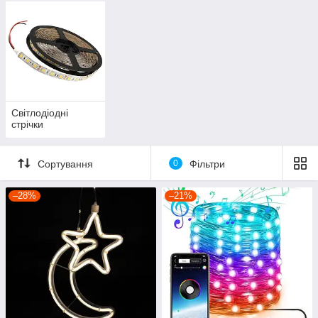
Світлодіодні
стрічки
Сортування
0
Фільтри
–28%
–21%