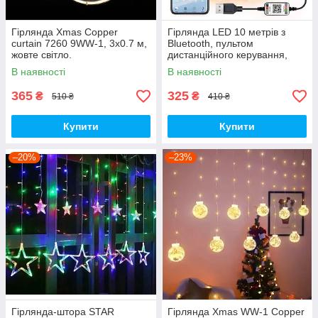
Гірлянда Xmas Copper
Гірлянда LED 10 метрів з
curtain 7260 9WW-1, 3x0.7 м,
Bluetooth, пультом
жовте світло.
дистанційного керування,
кольорова.
В наявності
В наявності
365
325
₴
₴
510 ₴
410 ₴
Купити
Купити
–20%
–23%
Гірлянда-штора STAR
Гірлянда Xmas WW-1 Copper