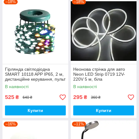
–18%
–18%
Гірлянда світлодіодна
Неонова стрічка для авто
SMART 10118 APP IP65, 2 м,
Neon LED Strip 0719 12V-
дистанційне керування, пульт
220V 5 м, біла
ДК
В наявності
В наявності
525
295
₴
₴
640 ₴
360 ₴
Купити
Купити
–16%
–11%