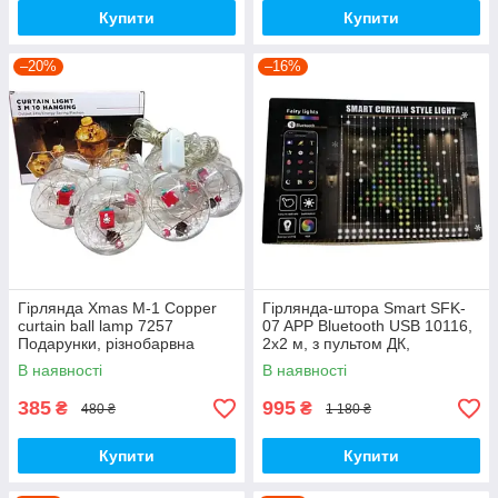
Купити
Купити
–20%
–16%
Гірлянда Xmas M-1 Copper
Гірлянда-штора Smart SFK-
curtain ball lamp 7257
07 APP Bluetooth USB 10116,
Подарунки, різнобарвна
2х2 м, з пультом ДК,
різнобарвна
В наявності
В наявності
385
995
₴
₴
480 ₴
1 180 ₴
Купити
Купити