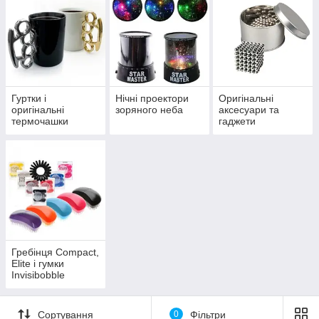
передбачувані банальні речі, пропонуємо Вам ознайомитися
із розділом «Оригінальні подарунки», де Ви знайдете безліч
подарунків і просто корисних дрібничок під будь-який бюджет,
привід, характер і настрій.
Гуртки і
Нічні проектори
Оригінальні
оригінальні
зоряного неба
аксесуари та
термочашки
гаджети
Гребінця Compact,
Elite і гумки
Invisibobble
Сортування
0
Фільтри