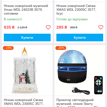
Нічник новорічний музичний
Нічник новорічний Свічка
Xmas WDL 24023B 3579,
XMAS WDL 23005C 3577,
сніговики
Іісус
В наявності
Готово до відправки
935
285
₴
₴
1 120 ₴
350 ₴
Купити
Купити
–19%
–20%
Нічник новорічний Свічка
Проектор світлодіодний
XMAS WDL 23005C 3577,
музичний, нічник Starry