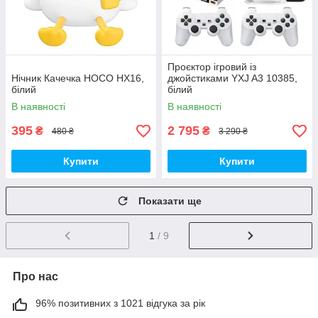
Проєктор ігровий із
Нічник Качечка HOCO HX16,
джойстиками YXJ A3 10385,
білий
білий
В наявності
В наявності
395
2 795
₴
₴
480 ₴
3 290 ₴
Купити
Купити
Показати ще
1
/ 9
Про нас
96% позитивних з 1021 відгука за рік