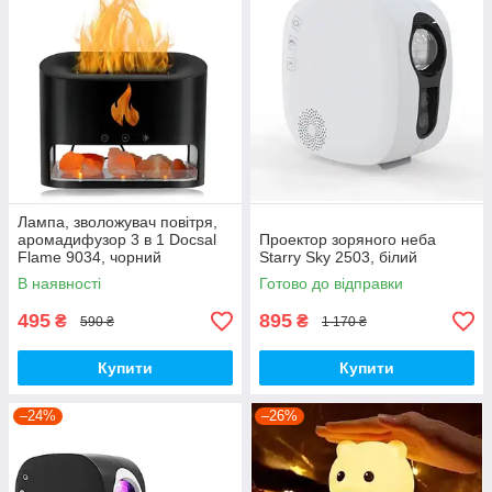
Лампа, зволожувач повітря,
аромадифузор 3 в 1 Docsal
Проектор зоряного неба
Flame 9034, чорний
Starry Sky 2503, білий
В наявності
Готово до відправки
495
895
₴
₴
590 ₴
1 170 ₴
Купити
Купити
–24%
–26%