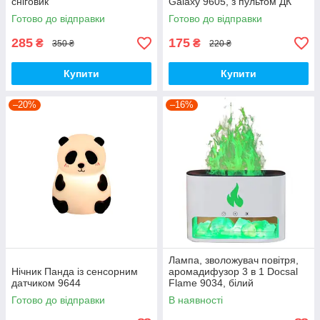
сніговик
Galaxy 9605, з пультом ДК
Готово до відправки
Готово до відправки
285
175
₴
₴
350 ₴
220 ₴
Купити
Купити
–20%
–16%
Лампа, зволожувач повітря,
Нічник Панда із сенсорним
аромадифузор 3 в 1 Docsal
датчиком 9644
Flame 9034, білий
Готово до відправки
В наявності