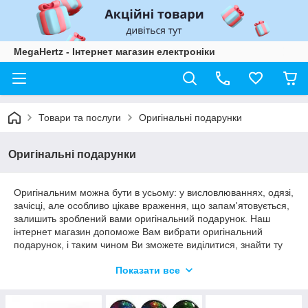
MegaHertz - Інтернет магазин електроніки
Товари та послуги
Оригінальні подарунки
Оригінальні подарунки
Оригінальним можна бути в усьому: у висловлюваннях, одязі,
зачісці, але особливо цікаве враження, що запам'ятовується,
залишить зроблений вами оригінальний подарунок. Наш
інтернет магазин допоможе Вам вибрати оригінальний
подарунок, і таким чином Ви зможете виділитися, знайти ту
саму родзинку, яка допоможе здивувати людину, яку ви
Показати все
збираєтеся привітати. Адже найкращий подарунок - той, який
здатний глибоко здивувати людину і забезпечити їй
позитивний емоційний струс. Якщо вам набридло дарувати