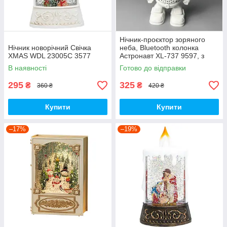
Нічник-проєктор зоряного
Нічник новорічний Свічка
неба, Bluetooth колонка
XMAS WDL 23005C 3577
Астронавт XL-737 9597, з
пультом
В наявності
Готово до відправки
295
325
₴
₴
360 ₴
420 ₴
Купити
Купити
–17%
–19%