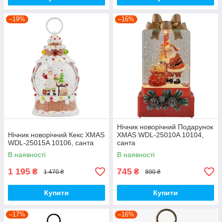
–19%
–16%
Нічник новорічний Подарунок
Нічник новорічний Кекс XMAS
XMAS WDL-25010A 10104,
WDL-25015A 10106, санта
санта
В наявності
В наявності
1 195
745
₴
₴
1 470 ₴
890 ₴
Купити
Купити
–17%
–16%