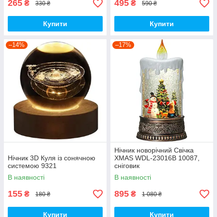
265
495
₴
₴
330 ₴
590 ₴
Купити
Купити
–14%
–17%
Нічник новорічний Свічка
Нічник 3D Куля із сонячною
XMAS WDL-23016B 10087,
системою 9321
сніговик
В наявності
В наявності
155
895
₴
₴
180 ₴
1 080 ₴
Купити
Купити