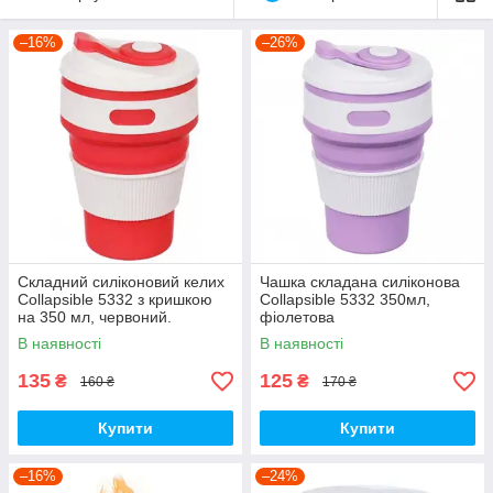
–16%
–26%
Складний силіконовий келих
Чашка складана силіконова
Collapsible 5332 з кришкою
Collapsible 5332 350мл,
на 350 мл, червоний.
фіолетова
В наявності
В наявності
135
125
₴
₴
160 ₴
170 ₴
Купити
Купити
–16%
–24%