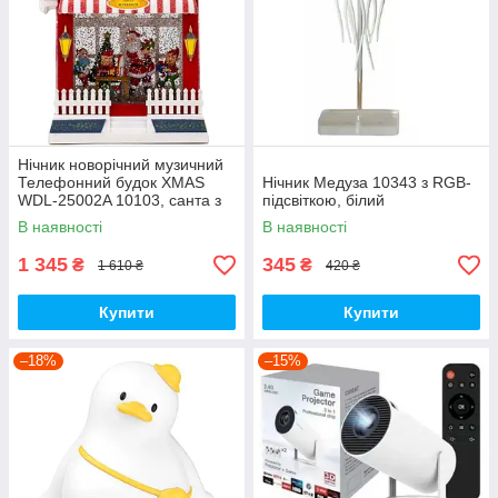
Нічник новорічний музичний
Телефонний будок XMAS
Нічник Медуза 10343 з RGB-
WDL-25002A 10103, санта з
підсвіткою, білий
телефоном
В наявності
В наявності
1 345
345
₴
₴
1 610 ₴
420 ₴
Купити
Купити
–18%
–15%