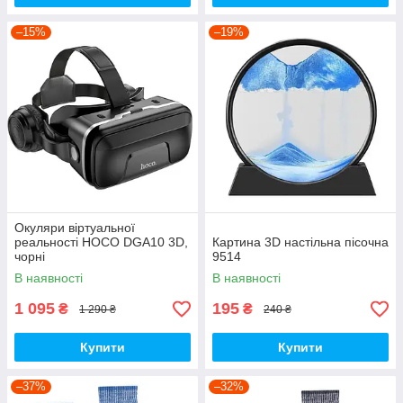
–15%
–19%
Окуляри віртуальної
реальності HOCO DGA10 3D,
Картина 3D настільна пісочна
чорні
9514
В наявності
В наявності
1 095
195
₴
₴
1 290 ₴
240 ₴
Купити
Купити
–37%
–32%