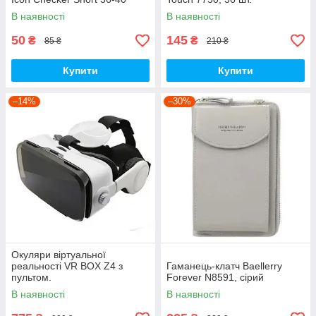
В наявності
В наявності
50
145
₴
₴
85 ₴
210 ₴
Купити
Купити
–14%
–30%
Окуляри віртуальної
реальності VR BOX Z4 з
Гаманець-клатч Baellerry
пультом.
Forever N8591, сірий
В наявності
В наявності