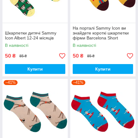
На порталі Sammy Icon ви
Шкарпетки дитячі Sammy
знайдете короткі шкарпетки
Icon Albert 12-24 місяців
фірми Barcelona Short
розміру 36-40.
В наявності
В наявності
50
50
₴
₴
85 ₴
85 ₴
Купити
Купити
–41%
–41%