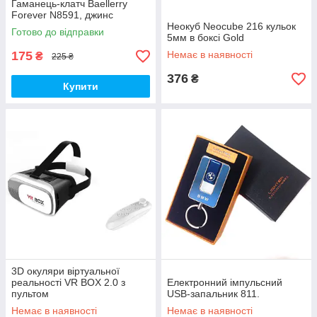
Гаманець-клатч Baellerry
Forever N8591, джинс
Неокуб Neocube 216 кульок
Готово до відправки
5мм в боксі Gold
175
Немає в наявності
₴
225 ₴
376
₴
Купити
3D окуляри віртуальної
реальності VR BOX 2.0 з
Електронний імпульсний
пультом
USB-запальник 811.
Немає в наявності
Немає в наявності