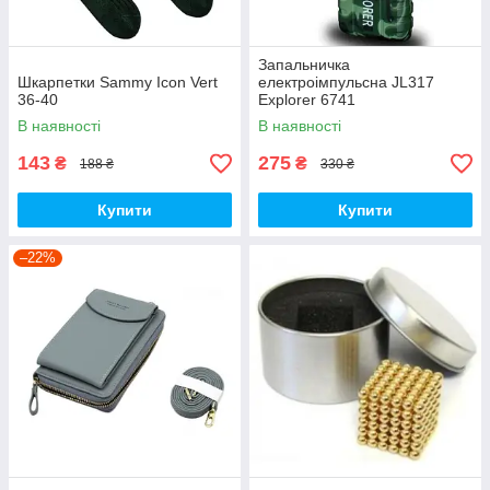
Запальничка
Шкарпетки Sammy Icon Vert
електроімпульсна JL317
36-40
Explorer 6741
В наявності
В наявності
143
275
₴
₴
188 ₴
330 ₴
Купити
Купити
–22%