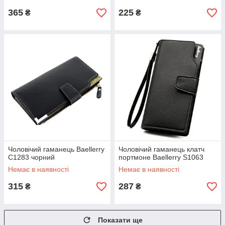
365
225
₴
₴
Чоловічий гаманець Baellerry
Чоловічий гаманець клатч
C1283 чорний
портмоне Baellerry S1063
Немає в наявності
Немає в наявності
315
287
₴
₴
Показати ще