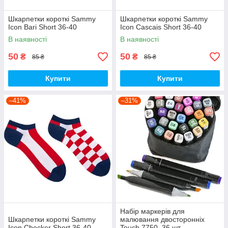
Шкарпетки короткі Sammy
Шкарпетки короткі Sammy
Icon Bari Short 36-40
Icon Cascais Short 36-40
В наявності
В наявності
50
50
₴
₴
85 ₴
85 ₴
Купити
Купити
–41%
–31%
Набір маркерів для
Шкарпетки короткі Sammy
малювання двосторонніх
Icon Checker Short 36-40
Touch 7750, 36 шт.