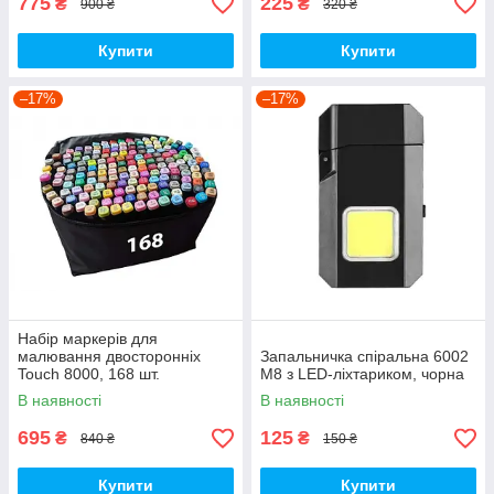
775
225
₴
₴
900 ₴
320 ₴
Купити
Купити
–17%
–17%
Набір маркерів для
малювання двосторонніх
Запальничка спіральна 6002
Touch 8000, 168 шт.
M8 з LED-ліхтариком, чорна
В наявності
В наявності
695
125
₴
₴
840 ₴
150 ₴
Купити
Купити