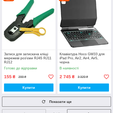
Затиск для затискача кліщі
Клавіатура Hoco GM33 для
мережеві роз'єми RJ45 RJ11
iPad Pro, Air2, Air4, Air5,
RJ12
чорна
Готово до відправки
В наявності
155
2 745
₴
₴
200 ₴
3 320 ₴
Купити
Купити
Показати ще