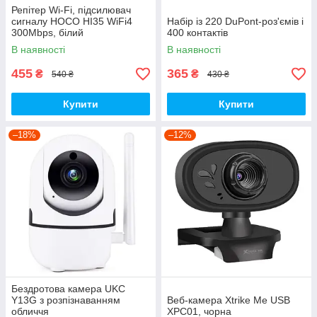
Репітер Wi-Fi, підсилювач
сигналу HOCO HI35 WiFi4
Набір із 220 DuPont-роз'ємів і
300Mbps, білий
400 контактів
В наявності
В наявності
455
365
₴
₴
540 ₴
430 ₴
Купити
Купити
–18%
–12%
Бездротова камера UKC
Y13G з розпізнаванням
Веб-камера Xtrike Me USB
обличчя
XPC01, чорна