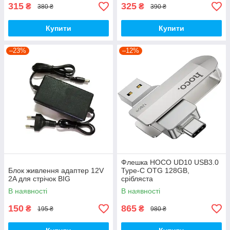
315
325
₴
₴
380 ₴
390 ₴
Купити
Купити
–23%
–12%
Флешка HOCO UD10 USB3.0
Блок живлення адаптер 12V
Type-C OTG 128GB,
2A для стрічок BIG
срібляста
В наявності
В наявності
150
865
₴
₴
195 ₴
980 ₴