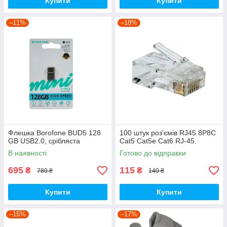
Купити
Купити
–11%
–18%
Флешка Borofone BUD5 128
100 штук роз'ємів RJ45 8P8C
GB USB2.0, срібляста
Cat5 Cat5e Cat6 RJ-45.
В наявності
Готово до відправки
695
115
₴
₴
780 ₴
140 ₴
Купити
Купити
–15%
–17%