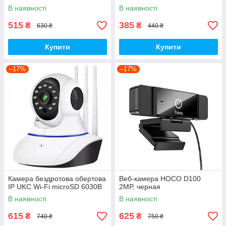
В наявності
В наявності
515
385
₴
₴
630 ₴
440 ₴
Купити
Купити
–17%
–17%
Камера бездротова обертова
Веб-камера HOCO D100
IP UKC Wi-Fi microSD 6030B
2MP, черная
В наявності
В наявності
615
625
₴
₴
740 ₴
750 ₴