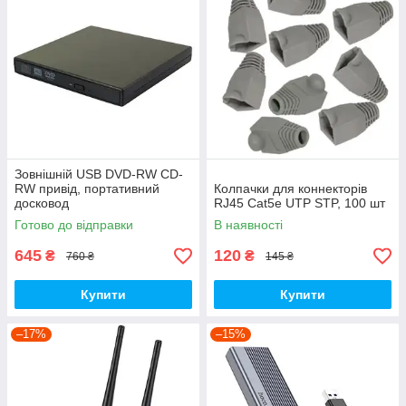
Зовнішній USB DVD-RW CD-
RW привід, портативний
Колпачки для коннекторів
досковод
RJ45 Cat5e UTP STP, 100 шт
Готово до відправки
В наявності
645
120
₴
₴
760 ₴
145 ₴
Купити
Купити
–17%
–15%