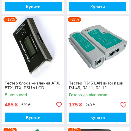
Купити
Купити
–12%
–27%
Тестер блоків живлення ATX,
Тестер RJ45 LAN витої пари
BTX, ITX, PSU з LCD.
RJ-45, RJ-11, RJ-12
В наявності
Готово до відправки
465
175
₴
₴
530 ₴
240 ₴
Купити
Купити
–22%
–17%