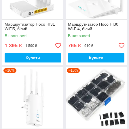
Маршрутизатор Hoco HI31
Маршрутизатор Hoco HI30
WiFi5, білий
Wi-Fi4, білий
В наявності
В наявності
1 395
765
₴
₴
1 590 ₴
910 ₴
Купити
Купити
–16%
–15%