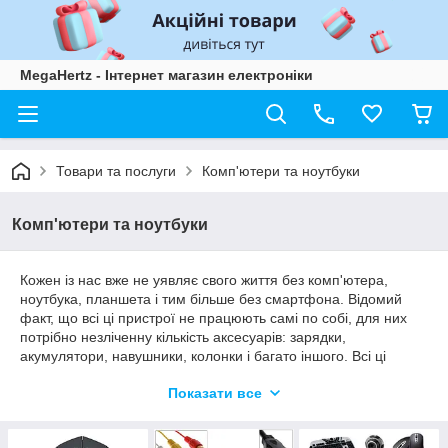
MegaHertz - Інтернет магазин електроніки
Товари та послуги
Комп'ютери та ноутбуки
Комп'ютери та ноутбуки
Кожен із нас вже не уявляє свого життя без комп'ютера,
ноутбука, планшета і тим більше без смартфона. Відомий
факт, що всі ці пристрої не працюють самі по собі, для них
потрібно незліченну кількість аксесуарів: зарядки,
акумулятори, навушники, колонки і багато іншого. Всі ці
додаткові й такі пристрої, які ми зібрали в цьому розділі
Показати все
«Комп'ютери і ноутбуки». Тільки у нас якісні аксесуари для
ноутбука, планшетного комп'ютера. А саме: usb-зарядки,
мережеві карти, бездротові колонки, адаптер.