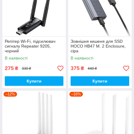
Репітер Wi-Fi, підсилювач
Зовнішня кишеня для SSD
сигналу Repeater 9205,
HOCO HB47 M. 2 Enclosure,
чорний
сіра
В наявності
В наявності
275
375
₴
₴
330 ₴
440 ₴
Купити
Купити
–12%
–16%