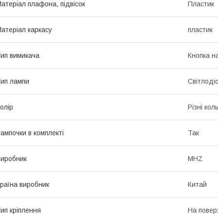
атеріал плафона, підвісок
Пластик
атеріал каркасу
пластик
ип вимикача
Кнопка на
ип лампи
Світлоді
олір
Різні кол
ампочки в комплекті
Так
иробник
MHZ
раїна виробник
Китай
ип кріплення
На пове