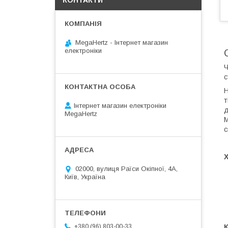
КОНТАКТИ
MegaHertz - Інтернет магазин
електроніки
Ч
с
Н
т
Інтернет магазин електроніки
д
MegaHertz
М
с
02000, вулиця Раїси Окіпної, 4А,
Київ, Україна
+380 (96) 803-00-33