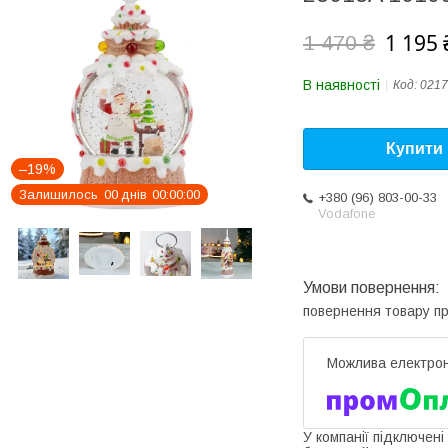
1 195 
1 470 ₴
В наявності
Код:
0217
Купити
–19%
Залишилось
0
0
днів
0
0
0
0
0
0
+380 (96) 803-00-33
Vodafone
повернення товару п
У компанії підключені