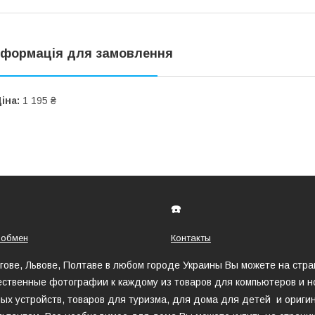
нформація для замовлення
іна:
1 195 ₴
☎️
 обмен
Контакты
игове, Львове, Полтаве в любом городе Украины Вы можете на стр
ественные фотографии к каждому из товаров для компьютеров и но
ых устройств, товаров для туризма, для дома для детей и оригин