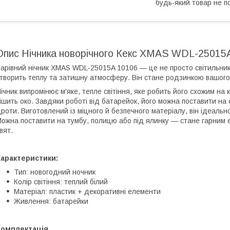
будь-який товар не п
Опис Нічника новорічного Кекс XMAS WDL-25015A
арівний нічник XMAS WDL-25015A 10106 — це не просто світильник,
творить теплу та затишну атмосферу. Він стане родзинкою вашого
ічник випромінює м'яке, тепле світіння, яке робить його схожим на
ішить око. Завдяки роботі від батарейок, його можна поставити на 
роти. Виготовлений із міцного й безпечного матеріалу, він ідеаль
ожна поставити на тумбу, полицю або під ялинку — стане гарним
вят.
Характеристики:
Тип: новогодний ночник
Колір світіння: теплий білий
Матеріал: пластик + декоративні елементи
Живлення: батарейки
Комплектація