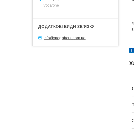
Vodafone
*
в
info@megaherz.com.ua
Х
Т