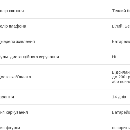
олір світіння
Теплий б
олір плафона
Білий, Б
жерело живлення
Батарей
ульт дистанційного керування
Ні
Відсилан
оставка/Оплата
до 200 г
або повно
арантія
14 днів
ип харчування
Батарей
ип фігурки
новорічни