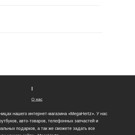
❕
О нас
аницах нашего интернет-магазина «MegaHertz». У нас
утбуков, авто-товаров, телефонных запчастей и
альных подарков, а так же сможете задать все