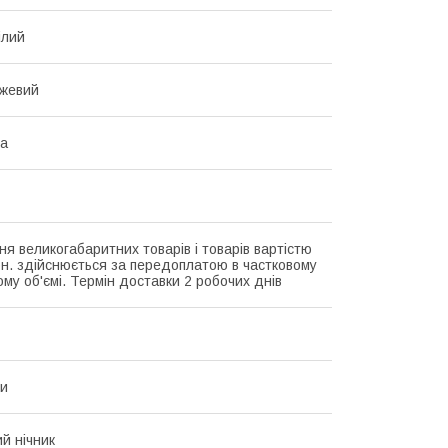
ілий
ежевий
ка
ня великогабаритних товарів і товарів вартістю
рн. здійснюється за передоплатою в частковому
му об'ємі. Термін доставки 2 робочих днів
ки
й нічник