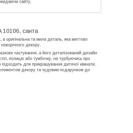
окидаючи сайту.
 10106, санта
 а оригінальна та мила деталь, яка миттєво
 новорічного декору.
 казкове частування, а його деталізований дизайн
стіл, полицю або тумбочку, не турбуючись про
но підходить для прикрашування дитячої кімнати.
 елементом декору та чудовим подарунком до