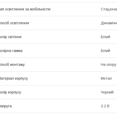
ип освітлення за мобільністю
Стаціона
посіб освітлення
Динамічн
олір світіння
Білий
олірна гамма
Білий
посіб монтажу
На опору
атеріал корпусу
Метал
олір корпусу
Чорний
апруга
3.2 В