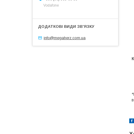
Vodafone
info@megaherz.com.ua
*
в
Х