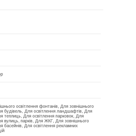
ор
ішнього освітлення фонтанів, Для зовнішнього
ня будівель, Для освітлення ландшафтів, Для
ня теплиць, Для освітлення парковок, Для
ня вулиць, парків, Для ЖКГ, Для зовнішнього
ня басейнів, Для освітлення рекламних
цій