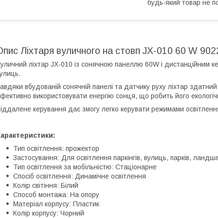
будь-який товар не п
Опис Ліхтаря вуличного на стовп JX-010 60 W 902
уличний ліхтар JX-010 із сонячною панеллю 60W і дистанційним к
улиць.
авдяки вбудованій сонячній панелі та датчику руху ліхтар здатни
фективно використовувати енергію сонця, що робить його екологічн
іддалене керування дає змогу легко керувати режимами освітлення
Характеристики:
Тип освітлення: прожектор
Застосування: Для освітлення паркінгів, вулиць, парків, ландш
Тип освітлення за мобільністю: Стаціонарне
Спосіб освітлення: Динамічне освітлення
Колір світіння: Білий
Способ монтажа: На опору
Матеріал корпусу: Пластик
Колір корпусу: Чорний