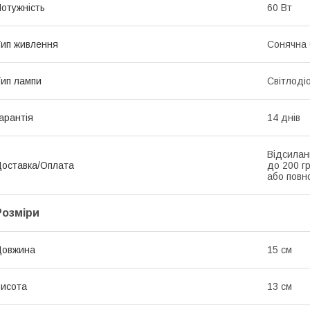
отужність
60 Вт
ип живлення
Сонячна 
ип лампи
Світлоді
арантія
14 днів
Відсилан
оставка/Оплата
до 200 г
або повно
Розміри
Довжина
15 см
исота
13 см