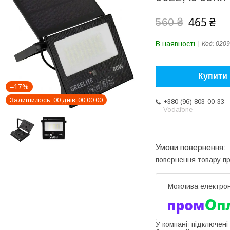
465 ₴
560 ₴
В наявності
Код:
0209
Купити
–17%
Залишилось
0
0
днів
0
0
0
0
0
0
+380 (96) 803-00-33
Vodafone
повернення товару п
У компанії підключені