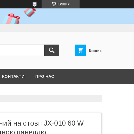
Кошик
Кошик
КОНТАКТИ
ПРО НАС
ний на стовп JX-010 60 W
ячною панеллю