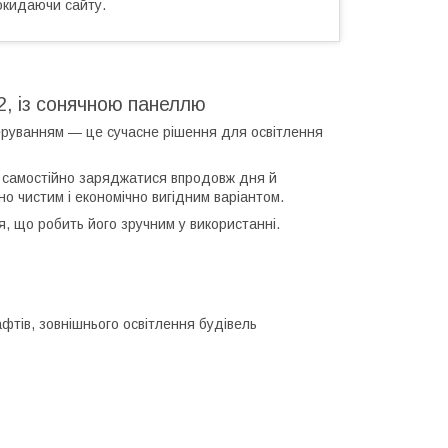
окидаючи сайту.
2, із сонячною панеллю
еруванням — це сучасне рішення для освітлення
й самостійно заряджатися впродовж дня й
о чистим і економічно вигідним варіантом.
, що робить його зручним у використанні.
афтів, зовнішнього освітлення будівель