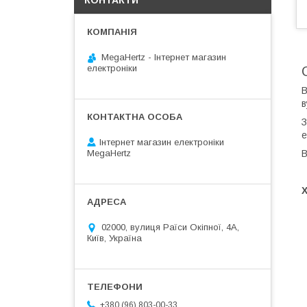
КОНТАКТИ
MegaHertz - Інтернет магазин
електроніки
В
в
З
е
Інтернет магазин електроніки
В
MegaHertz
02000, вулиця Раїси Окіпної, 4А,
Київ, Україна
+380 (96) 803-00-33