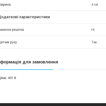
Ширина
4 см
Додаткові характеристики
ахисна решітка
Ні
атчик руху
Так
нформація для замовлення
іна:
465 ₴