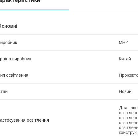
Основні
иробник
MHZ
раїна виробник
Китай
ип освітлення
Прожект
Стан
Новий
Для зовн
освітлен
освітлен
астосування освітлення
освітлен
освітлен
конструк