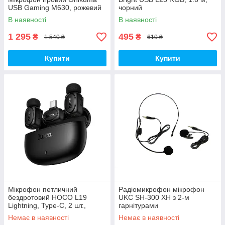
USB Gaming M630, рожевий
чорний
В наявності
В наявності
1 295
495
₴
₴
1 540 ₴
610 ₴
Купити
Купити
Мікрофон петличний
Радіомикрофон мікрофон
бездротовий HOCO L19
UKC SH-300 XH з 2-м
Lightning, Type-C, 2 шт.,
гарнітурами
чорний
Немає в наявності
Немає в наявності