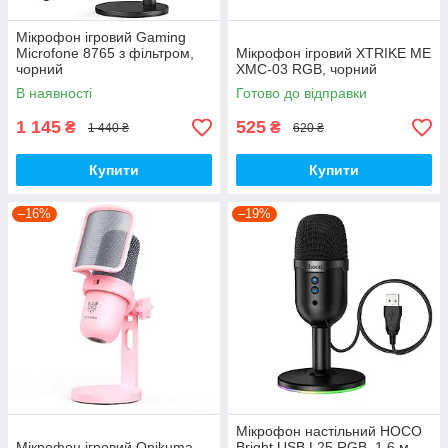
Мікрофон ігровий Gaming
Microfone 8765 з фільтром,
Мікрофон ігровий XTRIKE ME
чорний
XMC-03 RGB, чорний
В наявності
Готово до відправки
1 145
525
₴
₴
1 440 ₴
620 ₴
Купити
Купити
–16%
–19%
Мікрофон настільний HOCO
Мікрофон ігровий Onikuma
Bright USB L25 RGB, 1.6 м,