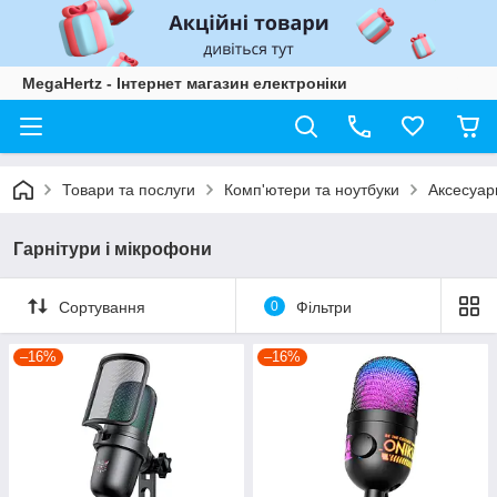
MegaHertz - Інтернет магазин електроніки
Товари та послуги
Комп'ютери та ноутбуки
Аксесуари
Гарнітури і мікрофони
Сортування
0
Фільтри
–16%
–16%