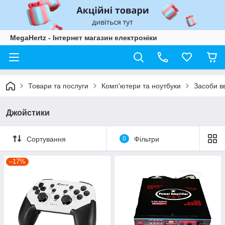
MegaHertz - Інтернет магазин електроніки
Товари та послуги
Комп'ютери та ноутбуки
Засоби в
Джойстики
Сортування
0
Фільтри
–17%