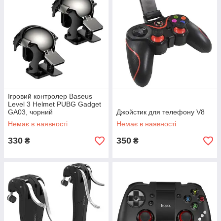
Ігровий контролер Baseus
Level 3 Helmet PUBG Gadget
GA03, чорний
Джойстик для телефону V8
Немає в наявності
Немає в наявності
330
350
₴
₴