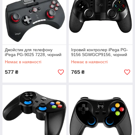
Джойстик для телефону
Ігровий контролер iPega PG-
iPega PG-9025 7228, чорний
9156 SGWGCP9156, чорний
Немає в наявності
Немає в наявності
577
765
₴
₴