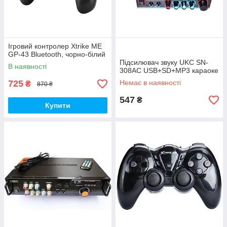
Ігровий контролер Xtrike ME
GP-43 Bluetooth, чорно-білий
Підсилювач звуку UKC SN-
В наявності
308AC USB+SD+MP3 караоке
725
Немає в наявності
₴
870 ₴
547
₴
Купити