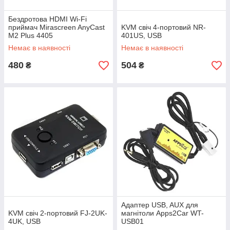
Бездротова HDMI Wi-Fi
приймач Mirascreen AnyCast
KVM свіч 4-портовий NR-
M2 Plus 4405
401US, USB
Немає в наявності
Немає в наявності
480
504
₴
₴
Адаптер USB, AUX для
KVM свіч 2-портовий FJ-2UK-
магнітоли Apps2Car WT-
4UK, USB
USB01