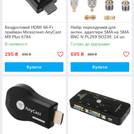
Бездротовий HDMI Wi-Fi
Набір перехідників для
приймач Mirascreen AnyCast
антен, адаптери SMA на SMA
M9 Plus 6784
BNC N PL259 SO239, 14 шт.
В наявності
Готово до відправки
295
695
₴
₴
390 ₴
880 ₴
Купити
Купити