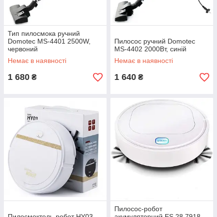
Тип пилосмока ручний
Domotec MS-4401 2500W,
Пилосос ручний Domotec
червоний
MS-4402 2000Вт, синій
Немає в наявності
Немає в наявності
1 680
1 640
₴
₴
Пилосос-робот
Пилосмоктель-робот HY03,
акумуляторний ES 28 7918