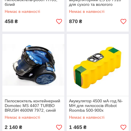
білий
для сухого та вологого
прибирання, білий.
Немає в наявності
Немає в наявності
458
870
₴
₴
Пилосмоктель контейнерний
Акумулятор 4500 мА·год Ni-
Domotec MS 4407 TURBO
MH для пилососів iRobot
BRUSH 4600W 7972, синій
Roomba 500-900x
Немає в наявності
Немає в наявності
2 140
1 465
₴
₴