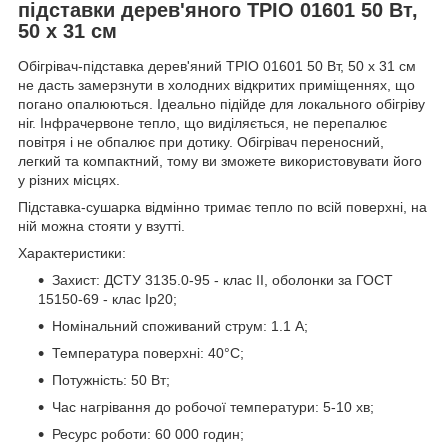
підставки дерев'яного ТРІО 01601 50 Вт,
50 х 31 см
Обігрівач-підставка дерев'яний ТРІО 01601 50 Вт, 50 х 31 см
не дасть замерзнути в холодних відкритих приміщеннях, що
погано опалюються. Ідеально підійде для локального обігріву
ніг. Інфрачервоне тепло, що виділяється, не перепалює
повітря і не обпалює при дотику. Обігрівач переносний,
легкий та компактний, тому ви зможете використовувати його
у різних місцях.
Підставка-сушарка відмінно тримає тепло по всій поверхні, на
ній можна стояти у взутті.
Характеристики:
Захист: ДСТУ 3135.0-95 - клас II, оболонки за ГОСТ
15150-69 - клас Ip20;
Номінальний споживаний струм: 1.1 А;
Температура поверхні: 40°С;
Потужність: 50 Вт;
Час нагрівання до робочої температури: 5-10 хв;
Ресурс роботи: 60 000 годин;