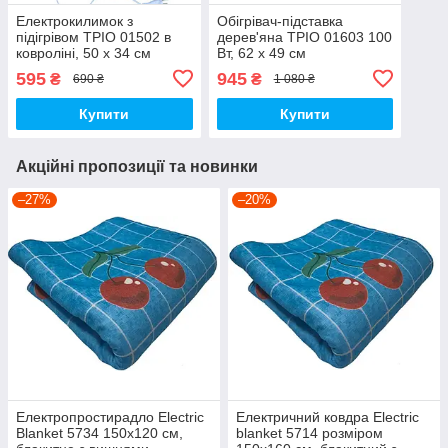
Електрокилимок з
Обігрівач-підставка
підігрівом ТРІО 01502 в
дерев'яна ТРІО 01603 100
ковроліні, 50 х 34 см
Вт, 62 х 49 см
595
945
₴
₴
690 ₴
1 080 ₴
Купити
Купити
Акційні пропозиції та новинки
–27%
–20%
Електропростирадло Electric
Електричний ковдра Electric
Blanket 5734 150х120 см,
blanket 5714 розміром