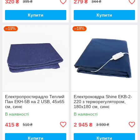
320
279
₴
₴
395 ₴
344 ₴
Купити
Купити
–19%
–18%
Електропростирадло Теплий
Електроковдра Shine EKB-2-
Пан ЕКН-5В на 2 USB, 45х65
220 з терморегулятором,
см, синє
180x180 см, синє
В наявності
В наявності
415
2 945
₴
₴
510 ₴
3 590 ₴
Купити
Купити