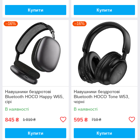
Купити
Купити
–16%
–16%
Навушники бездротові
Навушники бездротові
Bluetooth HOCO Happy W65,
Bluetooth HOCO Tone W53,
сірі
чорні
В наявності
В наявності
845
595
₴
₴
1 010 ₴
710 ₴
Купити
Купити