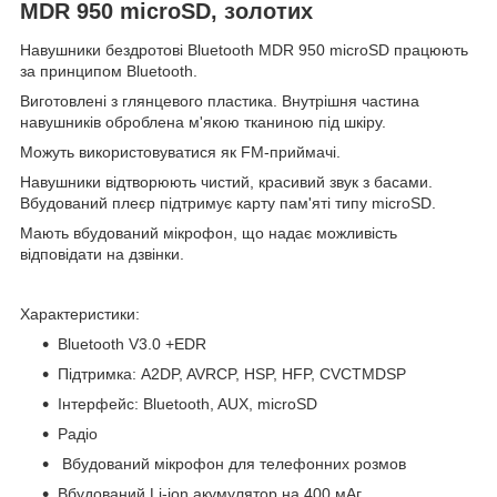
MDR 950 microSD, золотих
Навушники бездротові Bluetooth MDR 950 microSD працюють
за принципом Bluetooth.
Виготовлені з глянцевого пластика. Внутрішня частина
навушників оброблена м'якою тканиною під шкіру.
Можуть використовуватися як FM-приймачі.
Навушники відтворюють чистий, красивий звук з басами.
Вбудований плеєр підтримує карту пам'яті типу microSD.
Мають вбудований мікрофон, що надає можливість
відповідати на дзвінки.
Характеристики:
Bluetooth V3.0 +EDR
Підтримка: A2DP, AVRCP, HSP, HFP, CVCTMDSP
Інтерфейс: Bluetooth, AUX, microSD
Радіо
Вбудований мікрофон для телефонних розмов
Вбудований Li-ion акумулятор на 400 мАг