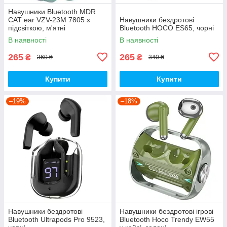
Навушники Bluetooth MDR
CAT ear VZV-23M 7805 з
Навушники бездротові
підсвіткою, м'ятні
Bluetooth HOCO ES65, чорні
В наявності
В наявності
265
265
₴
₴
360 ₴
340 ₴
Купити
Купити
–19%
–18%
Навушники бездротові
Навушники бездротові ігрові
Bluetooth Ultrapods Pro 9523,
Bluetooth Hoco Trendy EW55