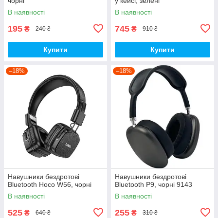
чорні
у кейсі, зелені
В наявності
В наявності
195
745
₴
₴
240 ₴
910 ₴
Купити
Купити
–18%
–18%
Навушники бездротові
Навушники бездротові
Bluetooth Hoco W56, чорні
Bluetooth P9, чорні 9143
В наявності
В наявності
525
255
₴
₴
640 ₴
310 ₴