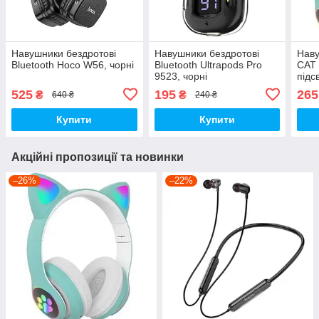
Навушники бездротові
Навушники бездротові
Наву
Bluetooth Hoco W56, чорні
Bluetooth Ultrapods Pro
CAT 
9523, чорні
підс
525
195
265
₴
₴
640 ₴
240 ₴
Купити
Купити
Акційні пропозиції та новинки
–26%
–22%