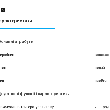
арактеристики
Основні атрибути
иробник
Domotec
Стан
Новий
ип
Плойки
Додаткові функції і характеристики
аксимальна температура нагріву
200 град