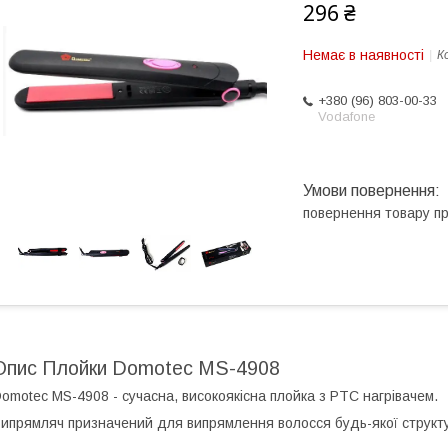
296 ₴
Немає в наявності
К
+380 (96) 803-00-33
Vodafone
повернення товару п
Опис Плойки Domotec MS-4908
omotec MS-4908 - сучасна, високоякісна плойка з PTC нагрівачем.
ипрямляч призначений для випрямлення волосся будь-якої структу