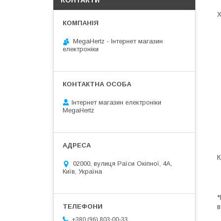
КОНТАКТИ
Х
MegaHertz - Інтернет магазин
електроніки
Інтернет магазин електроніки
MegaHertz
К
02000, вулиця Раїси Окіпної, 4А,
Київ, Україна
*
в
+380 (96) 803-00-33