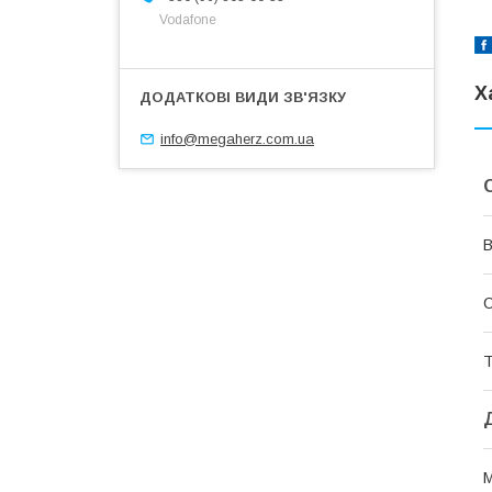
Vodafone
Х
info@megaherz.com.ua
В
Т
М