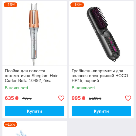
–16%
–16%
Плойка для волосся
Гребінець-випрямляч для
автоматична Sheglam Hair
волосся електричний HOCO
Curler-Bella 10492, біла
HP45, чорний
В наявності
В наявності
635
995
₴
₴
760 ₴
1 180 ₴
Купити
Купити
–16%