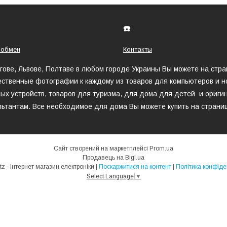
☎️
 обмен
Контакты
игове, Львове, Полтаве в любом городе Украины Вы можете на стр
ественные фотографии к каждому из товаров для компьютеров и но
ых устройств, товаров для туризма, для дома для детей и оригин
ьтантам. Все необходимое для дома Вы можете купить на страни
Сайт створений на маркетплейсі
Prom.ua
Продавець на Bigl.ua
MegaHertz - Інтернет магазин електроніки |
Поскаржитися на контент
|
Політика конфіде
Select Language
▼