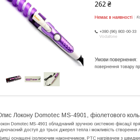
262 ₴
Немає в наявності
К
+380 (96) 803-00-33
Vodafone
повернення товару п
Опис Локону Domotec MS-4901, фіолетового кол
окон Domotec MS-4901 обладнаний зручною системою фіксації пря
дночасний доступ до трьох джерел тепла і можливість створення ло
ипці оснащені ізолюючим наконечником, PTC нагрівачем з швидки