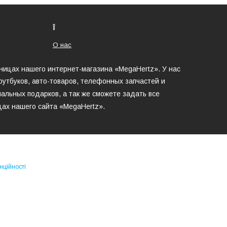
❕
О нас
аницах нашего интернет-магазина «MegaHertz». У нас
утбуков, авто-товаров, телефонных запчастей и
альных подарков, а так же сможете задать все
цах нашего сайта «MegaHertz».
нційності