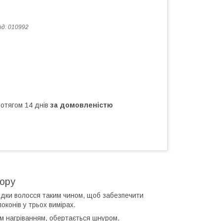
од:
010992
ротягом 14 днів
за домовленістю
ьору
дки волосся таким чином, щоб забезпечити
конів у трьох вимірах.
м нагріванням, обертається шнуром.