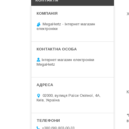
КОНТАКТИ
Х
MegaHertz - Інтернет магазин
електроніки
Інтернет магазин електроніки
MegaHertz
К
02000, вулиця Раїси Окіпної, 4А,
Київ, Україна
*
в
+380 (96) 803-00-33