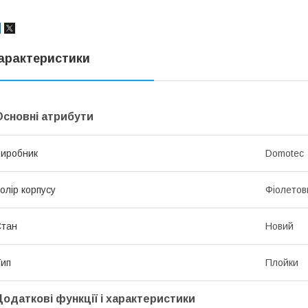
арактеристики
Основні атрибути
иробник
Domotec
олір корпусу
Фіолетов
Стан
Новий
ип
Плойки
Додаткові функції і характеристики