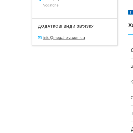
Vodafone
Х
info@megaherz.com.ua
В
К
Т