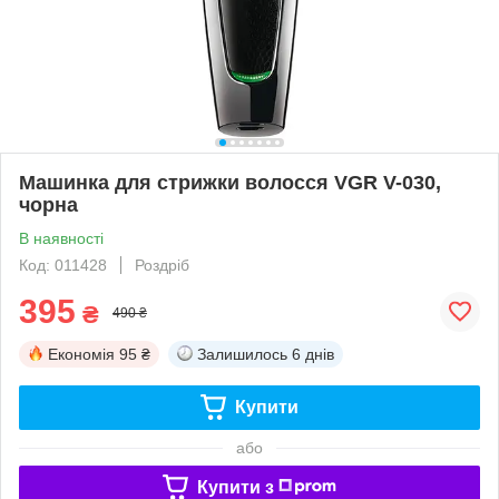
Машинка для стрижки волосся VGR V-030,
чорна
В наявності
Код: 011428
Роздріб
395
₴
490 ₴
Економія
95 ₴
Залишилось
6 днів
Купити
або
Купити з