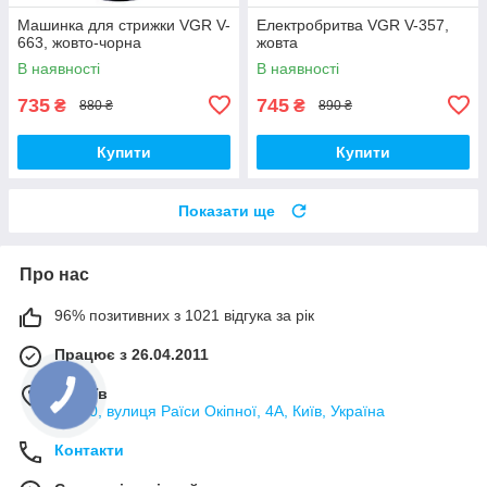
Машинка для стрижки VGR V-
Електробритва VGR V-357,
663, жовто-чорна
жовта
В наявності
В наявності
735
745
₴
₴
880 ₴
890 ₴
Купити
Купити
Показати ще
Про нас
96% позитивних з 1021 відгука за рік
Працює з 26.04.2011
м. Київ
02000, вулиця Раїси Окіпної, 4А, Київ, Україна
Контакти