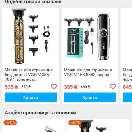
Подібні товари компанії
Машинка для стриження
Машинка для стриження
Маш
бездротова VGR V-085
VGR V-168 8642, чорна
безд
7897, золотиста
чор
535
395
645
₴
₴
670 ₴
480 ₴
Купити
Купити
Акційні пропозиції та новинки
–21%
–20%