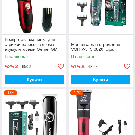
Бездротова машинка для
стрижки волосся з двома
Машинка для стриження
акумуляторами Gemei GM
VGR V-949 8820, сіра
550
В наявності
В наявності
525
515
₴
₴
650 ₴
630 ₴
Купити
Купити
–18%
–17%