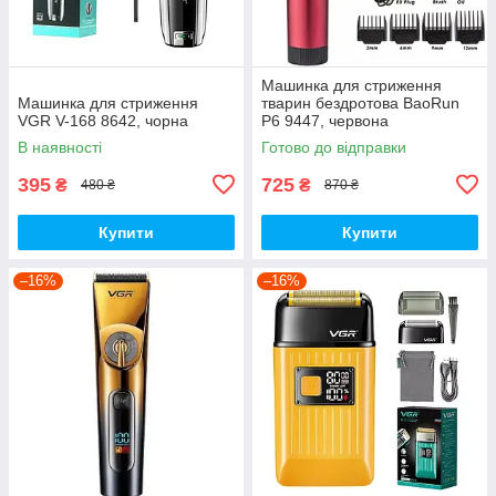
Машинка для стриження
Машинка для стриження
тварин бездротова BaoRun
VGR V-168 8642, чорна
P6 9447, червона
В наявності
Готово до відправки
395
725
₴
₴
480 ₴
870 ₴
Купити
Купити
–16%
–16%