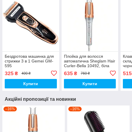
Бездротова машинка для
Плойка для волосся
Клав
стрижки 3 в 1 Gemei GM-
автоматична Sheglam Hair
скл
595
Curler-Bella 10492, біла
чор
325
635
515
₴
₴
400 ₴
760 ₴
Купити
Купити
Акційні пропозиції та новинки
–16%
–16%