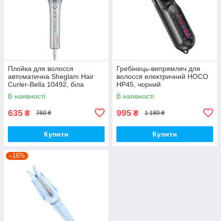
Плойка для волосся
Гребінець-випрямляч для
автоматична Sheglam Hair
волосся електричний HOCO
Curler-Bella 10492, біла
HP45, чорний
В наявності
В наявності
635
995
₴
₴
760 ₴
1 180 ₴
Купити
Купити
–16%