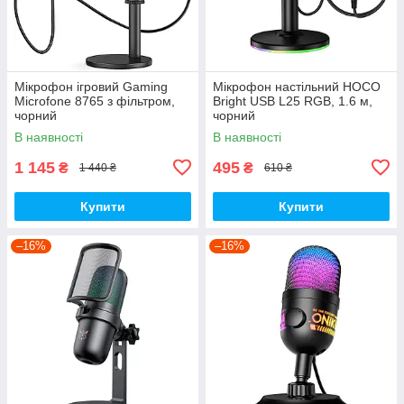
Мікрофон ігровий Gaming
Мікрофон настільний HOCO
Microfone 8765 з фільтром,
Bright USB L25 RGB, 1.6 м,
чорний
чорний
В наявності
В наявності
1 145
495
₴
₴
1 440 ₴
610 ₴
Купити
Купити
–16%
–16%