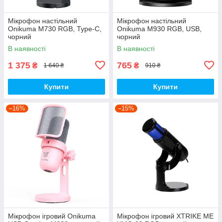
Мікрофон настільний
Мікрофон настільний
Onikuma M730 RGB, Type-C,
Onikuma M930 RGB, USB,
чорний
чорний
В наявності
В наявності
1 375
765
₴
₴
1 640 ₴
910 ₴
Купити
Купити
–16%
–15%
Мікрофон ігровий Onikuma
Мікрофон ігровий XTRIKE ME