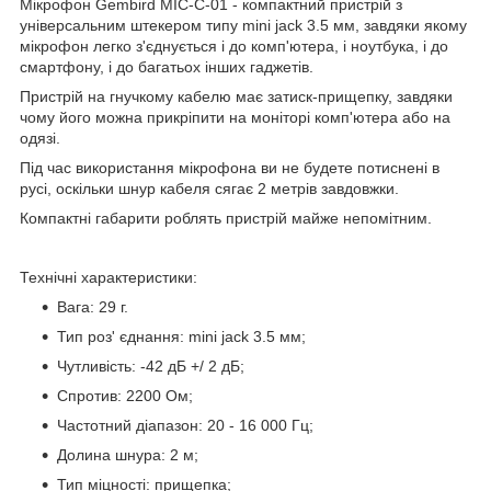
Мікрофон Gembird MIC-C-01 - компактний пристрій з
універсальним штекером типу mini jack 3.5 мм, завдяки якому
мікрофон легко з'єднується і до комп'ютера, і ноутбука, і до
смартфону, і до багатьох інших гаджетів.
Пристрій на гнучкому кабелю має затиск-прищепку, завдяки
чому його можна прикріпити на моніторі комп'ютера або на
одязі.
Під час використання мікрофона ви не будете потиснені в
русі, оскільки шнур кабеля сягає 2 метрів завдовжки.
Компактні габарити роблять пристрій майже непомітним.
Технічні характеристики:
Вага: 29 г.
Тип роз' єднання: mini jack 3.5 мм;
Чутливість: -42 дБ +/ 2 дБ;
Спротив: 2200 Ом;
Частотний діапазон: 20 - 16 000 Гц;
Долина шнура: 2 м;
Тип міцності: прищепка;