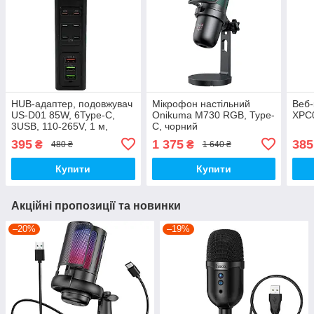
HUB-адаптер, подовжувач
Мікрофон настільний
Веб-
US-D01 85W, 6Type-C,
Onikuma M730 RGB, Type-
XPC0
3USB, 110-265V, 1 м,
C, чорний
чорний
395
1 375
385
₴
₴
480 ₴
1 640 ₴
Купити
Купити
Акційні пропозиції та новинки
–20%
–19%