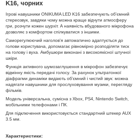
K16, чорних
Ігрові навушники ONIKUMA LED K16 забезпечують об'ємний
стереозвук, завдяки чому можна краще відчути атмосферу
гри, розчути кожен шурхіт. А наявність вбудованого мікрофона
дозволяє з комфортом спілкуватися з іншими.
Саморегулюючий наголов'я автоматично адаптується до
голови користувача, допомагає рівномірно розподіляти тиск
на голову і вуха. Амбушюри виконані з високоякісної штучної
шкіри.
Функція активного шумозаглушення в мікрофон забезпечує
відмінну якість передачі голосу. За рахунок ультратонкої
діафрагми динаміки видають об'ємний і чистий звук: можна
надягати навушники для прослуховування музики, перегляду
фільмів.
Модель універсальна, сумісна з Xbox, PS4, Nintendo Switch,
мобільними телефонами і ПК.
Для підключення використовується стандартний штекер AUX
3.5 мм.
Характеристики: