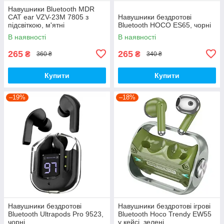
Навушники Bluetooth MDR
CAT ear VZV-23M 7805 з
Навушники бездротові
підсвіткою, м'ятні
Bluetooth HOCO ES65, чорні
В наявності
В наявності
265
265
₴
₴
360 ₴
340 ₴
Купити
Купити
–19%
–18%
Навушники бездротові
Навушники бездротові ігрові
Bluetooth Ultrapods Pro 9523,
Bluetooth Hoco Trendy EW55
чорні
у кейсі, зелені