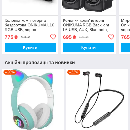
Колонка комп'ютерна
Колонки комп' ютерні
Мікр
бездротова ONIKUMA L16
ONIKUMA RGB Backlight
Oni
RGB USB, чорна
L6 USB, AUX, Bluetooth,
чор
чорні
775
695
765
₴
₴
910 ₴
860 ₴
Купити
Купити
Акційні пропозиції та новинки
–26%
–22%