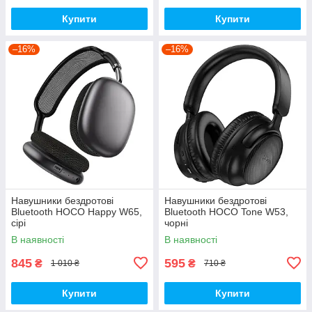
Купити
Купити
–16%
–16%
Навушники бездротові
Навушники бездротові
Bluetooth HOCO Happy W65,
Bluetooth HOCO Tone W53,
сірі
чорні
В наявності
В наявності
845
595
₴
₴
1 010 ₴
710 ₴
Купити
Купити