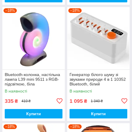
–18%
–18%
Bluetooth-колонка, настільна
Генератор білого шуму зі
лампа L39 mini 9511 з RGB-
звуками природи 4 в 1 10352
підсвіткою, біла
Bluetooth, білий
В наявності
В наявності
335
1 095
₴
₴
410 ₴
1 340 ₴
Купити
Купити
–18%
–18%