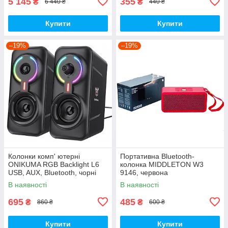
5 145
355
₴
₴
6 440 ₴
440 ₴
Купити
Купити
–19%
–19%
Колонки комп' ютерні
Портативна Bluetooth-
ONIKUMA RGB Backlight L6
колонка MIDDLETON W3
USB, AUX, Bluetooth, чорні
9146, червона
В наявності
В наявності
695
485
₴
₴
860 ₴
600 ₴
Купити
Купити