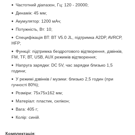
Частотний діапазон, Гц: 120 - 20000;
Динамік: 45 мм;
Акумулятор: 1200 мАч;
Потужність, Вт: 10;
Специфікація BT: BT V5.0 JL, підтримка A2DP, AVRCP,
HFP;
Функції: підтримка бездротового відтворення, дзвінків,
FM, TF, ВТ, USB, AUX режимів відтворення;
Напруга зарядки: DC 5V, час зарядки близько 1,5
години;
У режимі дзвінків / музики: близько 2,5 годин (при
гучності 80%);
Розміри: 75х75х162 мм;
Матеріал: пластик, силікон;
Вага: 405 г;
Колір: синій.
Комплектація
: