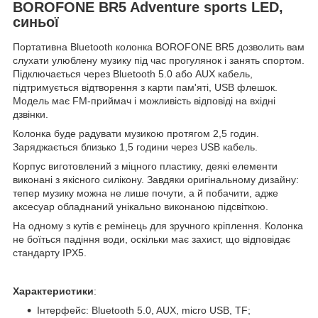
BOROFONE BR5 Adventure sports LED,
синьої
Портативна Bluetooth колонка BOROFONE BR5 дозволить вам
слухати улюблену музику під час прогулянок і занять спортом.
Підключається через Bluetooth 5.0 або AUX кабель,
підтримується відтворення з карти пам'яті, USB флешок.
Модель має FM-приймач і можливість відповіді на вхідні
дзвінки.
Колонка буде радувати музикою протягом 2,5 годин.
Заряджається близько 1,5 години через USB кабель.
Корпус виготовлений з міцного пластику, деякі елементи
виконані з якісного силікону. Завдяки оригінальному дизайну:
тепер музику можна не лише почути, а й побачити, адже
аксесуар обладнаний унікально виконаною підсвіткою.
На одному з кутів є ремінець для зручного кріплення. Колонка
не боїться падіння води, оскільки має захист, що відповідає
стандарту IPX5.
Характеристики
:
Інтерфейс: Bluetooth 5.0, AUX, micro USB, TF;