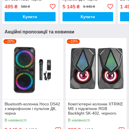
чор
495
5 145
1 4
₴
₴
580 ₴
6 440 ₴
Купити
Купити
Акційні пропозиції та новинки
–20%
–19%
Bluetooth-колонка Hoco DS42
Комп'ютерні колонки XTRIKE
з мікрофоном і пультом ДК,
ME з підсвіткою RGB
чорна
Backlight SK-402, чорного
кольору.
В наявності
В наявності