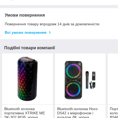
Умови повернення
Повернення товару впродовж 14 днів за домовленістю
Всі умови повернення
Подібні товари компанії
Bluetooth колонка
Bluetooth-колонка Hoco
Порт
портативна XTRIKE ME
DS42 з мікрофоном і
кол
SK-302 RGB, чорна
пультом ДК, чорна
BS46