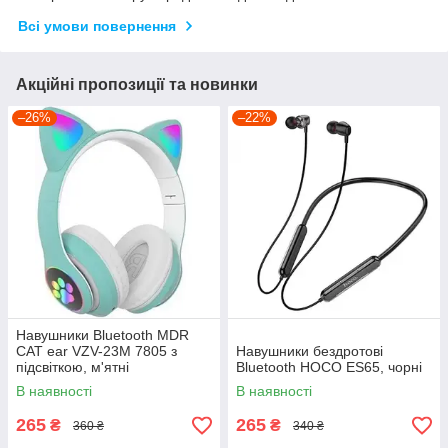
Всі умови повернення
Акційні пропозиції та новинки
–26%
–22%
Навушники Bluetooth MDR
CAT ear VZV-23M 7805 з
Навушники бездротові
підсвіткою, м'ятні
Bluetooth HOCO ES65, чорні
В наявності
В наявності
265
265
₴
₴
360 ₴
340 ₴