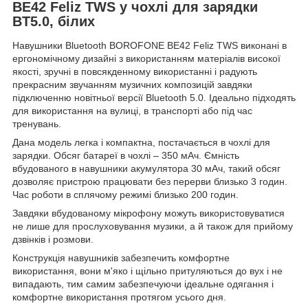
BE42 Feliz TWS у чохлі для зарядки
BT5.0, білих
Навушники Bluetooth BOROFONE BE42 Feliz TWS виконані в
ергономічному дизайні з використанням матеріалів високої
якості, зручні в повсякденному використанні і радують
прекрасним звучанням музичних композицій завдяки
підключенню новітньої версії Bluetooth 5.0. Ідеально підходять
для використання на вулиці, в транспорті або під час
тренувань.
Дана модель легка і компактна, постачається в чохлі для
зарядки. Обсяг батареї в чохлі – 350 мАч. Ємність
вбудованого в навушники акумулятора 30 мАч, такий обсяг
дозволяє пристрою працювати без перерви близько 3 годин.
Час роботи в сплячому режимі близько 200 годин.
Завдяки вбудованому мікрофону можуть використовуватися
не лише для прослуховування музики, а й також для прийому
дзвінків і розмови.
Конструкція навушників забезпечить комфортне
використання, вони м'яко і щільно притуляються до вух і не
випадають, тим самим забезпечуючи ідеальне одягання і
комфортне використання протягом усього дня.