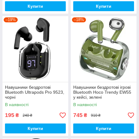
Купити
Купити
–19%
–18%
Навушники бездротові
Навушники бездротові ігрові
Bluetooth Ultrapods Pro 9523,
Bluetooth Hoco Trendy EW55
чорні
у кейсі, зелені
В наявності
В наявності
195
745
₴
₴
240 ₴
910 ₴
Купити
Купити