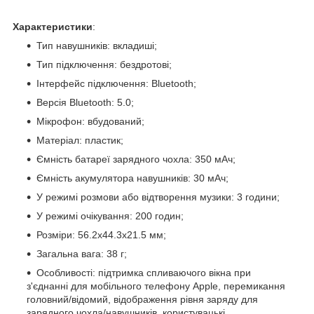
Характеристики
:
Тип навушників: вкладиші;
Тип підключення: бездротові;
Інтерфейс підключення: Bluetooth;
Версія Bluetooth: 5.0;
Мікрофон: вбудований;
Матеріал: пластик;
Ємність батареї зарядного чохла: 350 мАч;
Ємність акумулятора навушників: 30 мАч;
У режимі розмови або відтворення музики: 3 години;
У режимі очікування: 200 годин;
Розміри: 56.2х44.3х21.5 мм;
Загальна вага: 38 г;
Особливості: підтримка спливаючого вікна при
з'єднанні для мобільного телефону Apple, перемикання
головний/відомий, відображення рівня заряду для
зарядного чохла/навушників, користувацькі