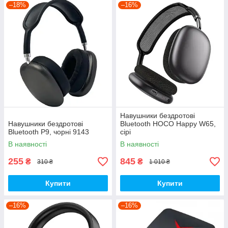
–18%
–16%
Навушники бездротові
Навушники бездротові
Bluetooth HOCO Happy W65,
Bluetooth P9, чорні 9143
сірі
В наявності
В наявності
255
845
₴
₴
310 ₴
1 010 ₴
Купити
Купити
–16%
–16%