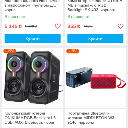
Bluetooth-колонка Hoco DS42
Комп'ютерні колонки XTRIKE
з мікрофоном і пультом ДК,
ME з підсвіткою RGB
чорна
Backlight SK-402, чорного
кольору.
В наявності
В наявності
5 145
355
₴
₴
6 440 ₴
440 ₴
Купити
Купити
–19%
–19%
Колонки комп' ютерні
Портативна Bluetooth-
ONIKUMA RGB Backlight L6
колонка MIDDLETON W3
USB, AUX, Bluetooth, чорні
9146, червона