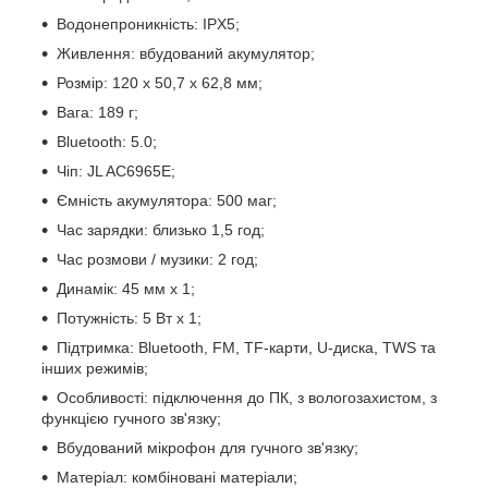
Водонепроникність: IPX5;
Живлення: вбудований акумулятор;
Розмір: 120 х 50,7 х 62,8 мм;
Вага: 189 г;
Bluetooth: 5.0;
Чіп: JL AC6965E;
Ємність акумулятора: 500 маг;
Час зарядки: близько 1,5 год;
Час розмови / музики: 2 год;
Динамік: 45 мм х 1;
Потужність: 5 Вт х 1;
Підтримка: Bluetooth, FM, TF-карти, U-диска, TWS та
інших режимів;
Особливості: підключення до ПК, з вологозахистом, з
функцією гучного зв'язку;
Вбудований мікрофон для гучного зв'язку;
Матеріал: комбіновані матеріали;