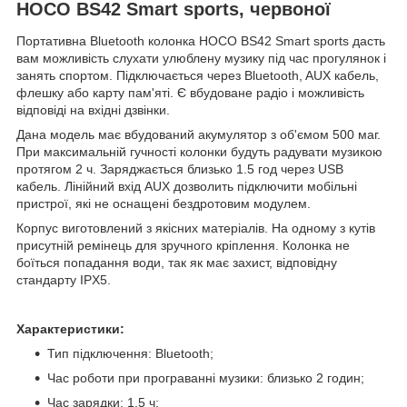
HOCO BS42 Smart sports, червоної
Портативна Bluetooth колонка HOCO BS42 Smart sports дасть
вам можливість слухати улюблену музику під час прогулянок і
занять спортом. Підключається через Bluetooth, AUX кабель,
флешку або карту пам'яті. Є вбудоване радіо і можливість
відповіді на вхідні дзвінки.
Дана модель має вбудований акумулятор з об'ємом 500 маг.
При максимальній гучності колонки будуть радувати музикою
протягом 2 ч. Заряджається близько 1.5 год через USB
кабель. Лінійний вхід AUX дозволить підключити мобільні
пристрої, які не оснащені бездротовим модулем.
Корпус виготовлений з якісних матеріалів. На одному з кутів
присутній ремінець для зручного кріплення. Колонка не
боїться попадання води, так як має захист, відповідну
стандарту IPX5.
Характеристики:
Тип підключення: Bluetooth;
Час роботи при програванні музики: близько 2 годин;
Час зарядки: 1.5 ч;