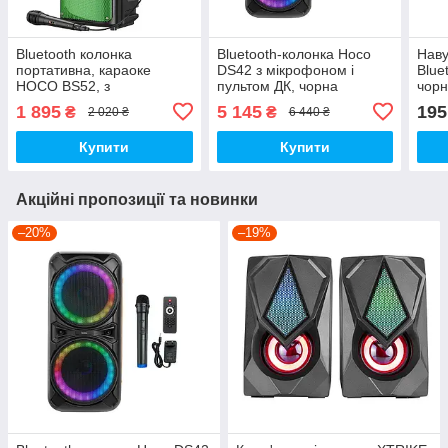
Bluetooth колонка
Bluetooth-колонка Hoco
Наву
портативна, караоке
DS42 з мікрофоном і
Blue
HOCO BS52, з
пультом ДК, чорна
чорн
мікрофоном і пультом ДК,
1 895
5 145
195
₴
₴
2 020 ₴
6 440 ₴
чорна
Купити
Купити
Акційні пропозиції та новинки
–20%
–19%