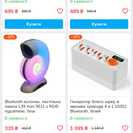
В наявності
В наявності
695
485
₴
₴
860 ₴
600 ₴
Купити
Купити
–18%
–18%
Bluetooth-колонка, настільна
Генератор білого шуму зі
лампа L39 mini 9511 з RGB-
звуками природи 4 в 1 10352
підсвіткою, біла
Bluetooth, білий
В наявності
В наявності
335
1 095
₴
₴
410 ₴
1 340 ₴