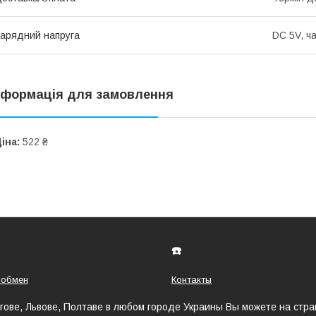
арядний напруга
DC 5V, ч
нформація для замовлення
іна:
522 ₴
☎️
 обмен
Контакты
игове, Львове, Полтаве в любом городе Украины Вы можете на стр