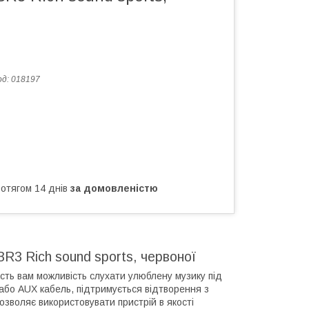
од:
018197
ротягом 14 днів
за домовленістю
3 Rich sound sports, червоної
ть вам можливість слухати улюблену музику під
 або AUX кабель, підтримується відтворення з
озволяє використовувати пристрій в якості