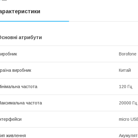
арактеристики
Основні атрибути
иробник
Borofone
раїна виробник
Китай
інімальна частота
120 Гц
аксимальна частота
20000 Гц
нтерфейси
micro US
ип живлення
Акумулят