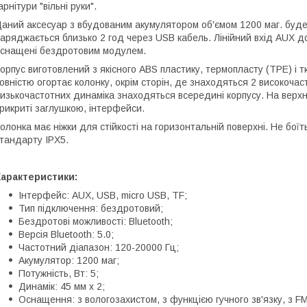
арнітури "вільні руки".
аний аксесуар з вбудованим акумулятором об'ємом 1200 маг. буде
аряджається близько 2 год через USB кабель. Лінійний вхід AUX до
снащені бездротовим модулем.
орпус виготовлений з якісного ABS пластику, термопласту (TPE) і 
овністю огортає колонку, окрім сторін, де знаходяться 2 високоча
изькочастотних динаміка знаходяться всередині корпусу. На верхні
рикриті заглушкою, інтерфейси.
олонка має ніжки для стійкості на горизонтальній поверхні. Не боїт
тандарту IPX5.
Характеристики:
Інтерфейс: AUX, USB, micro USB, TF;
Тип підключення: бездротовий;
Бездротові можливості: Bluetooth;
Версія Bluetooth: 5.0;
Частотний діапазон: 120-20000 Гц;
Акумулятор: 1200 маг;
Потужність, Вт: 5;
Динамік: 45 мм х 2;
Оснащення: з вологозахистом, з функцією гучного зв'язку, з F