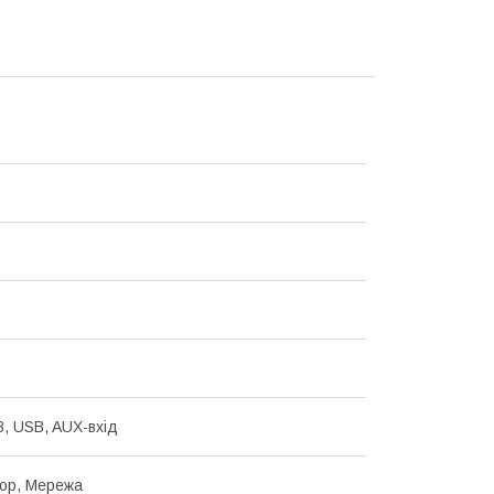
B, USB, AUX-вхід
ор, Мережа