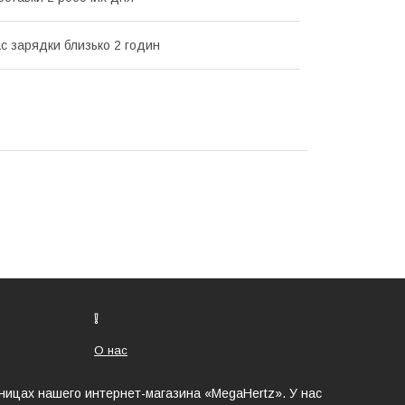
ас зарядки близько 2 годин
❕
О нас
аницах нашего интернет-магазина «MegaHertz». У нас