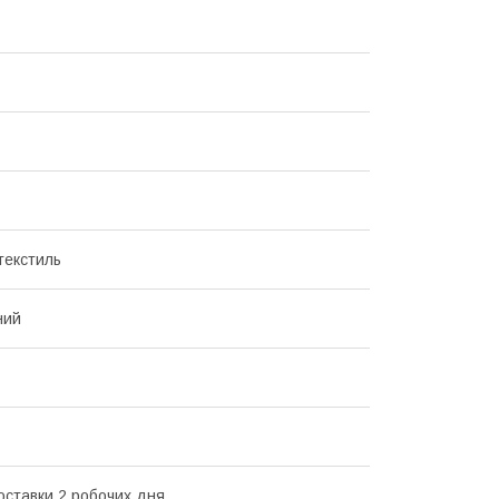
текстиль
ний
оставки 2 робочих дня