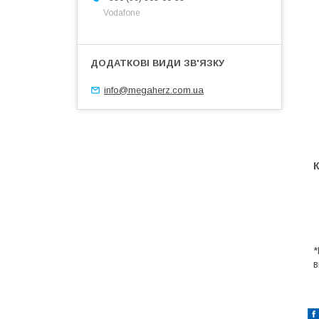
Vodafone
info@megaherz.com.ua
*
в