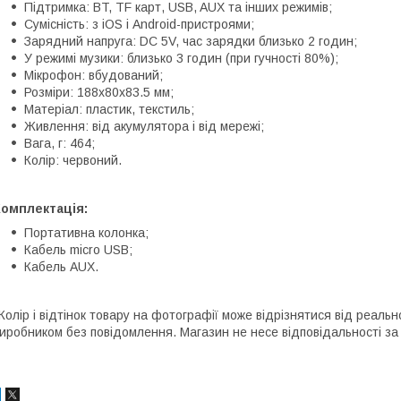
Підтримка: BT, TF карт, USB, AUX та інших режимів;
Сумісність: з iOS і Android-пристроями;
Зарядний напруга: DC 5V, час зарядки близько 2 годин;
У режимі музики: близько 3 годин (при гучності 80%);
Мікрофон: вбудований;
Розміри: 188х80х83.5 мм;
Матеріал: пластик, текстиль;
Живлення: від акумулятора і від мережі;
Вага, г: 464;
Колір: червоний.
Комплектація:
Портативна колонка;
Кабель micro USB;
Кабель AUX.
Колір і відтінок товару на фотографії може відрізнятися від реаль
иробником без повідомлення. Магазин не несе відповідальності за 