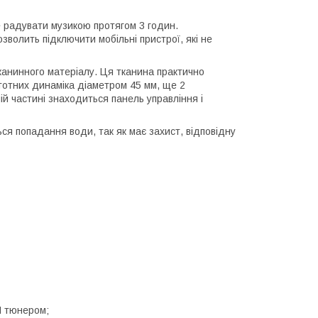
 радувати музикою протягом 3 годин.
зволить підключити мобільні пристрої, які не
тканинного матеріалу. Ця тканина практично
стотних динаміка діаметром 45 мм, ще 2
й частині знаходиться панель управління і
ься попадання води, так як має захист, відповідну
M тюнером;