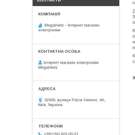
КОНТАКТИ
г
Д
З
о
MegaHertz - Інтернет магазин
електроніки
К
п
н
п
К
с
Інтернет магазин електроніки
MegaHertz
02000, вулиця Раїси Окіпної, 4А,
Київ, Україна
+380 (96) 803-00-33