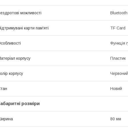
ездротові можливості
Bluetooth
ідтримувані карти пам'яті
TF Card
собливості
Функція г
атеріал корпусу
Пластик
олір корпусу
Червони
Стан
Новий
Габаритні розміри
Ширина
80 мм