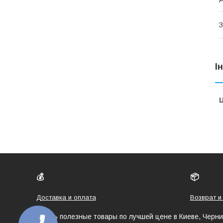
З
І
Ц
💰
📦
Доставка и оплата
Возврат и
Купить полезные товары по лучшей цене в Киеве, Черн