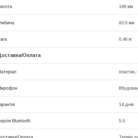
исота
188 мм
либина
83.5 мм
ага
0.46 кг
Доставка/Оплата
атеріал
пластик, 
ікрофон
Вбудова
арантія
14 днів
ерсія Bluetooth
5.0
оставка/Оплата
Термін д