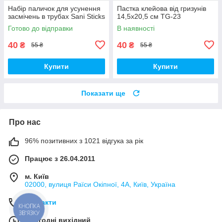
Набір паличок для усунення
Пастка клейова від гризунів
засмічень в трубах Sani Sticks
14,5х20,5 см TG-23
Готово до відправки
В наявності
40
40
₴
₴
55 ₴
55 ₴
Купити
Купити
Показати ще
Про нас
96% позитивних з 1021 відгука за рік
Працює з 26.04.2011
м. Київ
02000, вулиця Раїси Окіпної, 4А, Київ, Україна
Контакти
КНОПКА
ЗВ'ЯЗКУ
Сьогодні вихідний