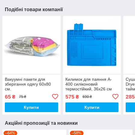
Подібні товари компанії
Вакуумні пакети для
Килимок для паяння A-
Суша
зберігання одягу 60х80
400 силіконовий
Drye
см.
термостійкий, 36x26 см
тайм
65
575
285
₴
₴
75 ₴
690 ₴
Купити
Купити
Акційні пропозиції та новинки
–64%
–58%