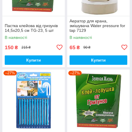
Аератор для крана,
Пастка клейова від гризунів
змішувача Water pressure for
14,5х20,5 см TG-23, 5 шт
tap 7129
В наявності
В наявності
150
65
₴
₴
215 ₴
90 ₴
Купити
Купити
–27%
–27%