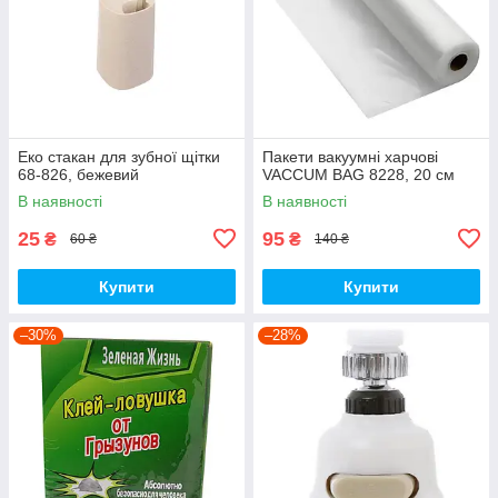
Еко стакан для зубної щітки
Пакети вакуумні харчові
68-826, бежевий
VACCUM BAG 8228, 20 см
В наявності
В наявності
25
95
₴
₴
60 ₴
140 ₴
Купити
Купити
–30%
–28%