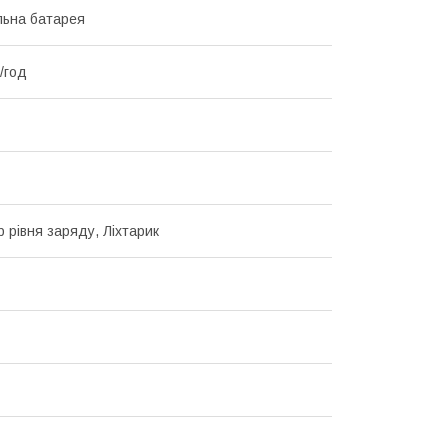
льна батарея
/год
р рівня заряду, Ліхтарик