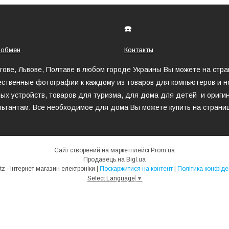
☎️
 обмен
Контакты
игове, Львове, Полтаве в любом городе Украины Вы можете на стр
ественные фотографии к каждому из товаров для компьютеров и но
ых устройств, товаров для туризма, для дома для детей и оригин
ьтантам. Все необходимое для дома Вы можете купить на страни
Сайт створений на маркетплейсі
Prom.ua
Продавець на Bigl.ua
MegaHertz - Інтернет магазин електроніки |
Поскаржитися на контент
|
Політика конфіде
Select Language
▼