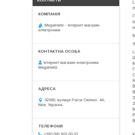
КОНТАКТИ
L
п
П
п
MegaHertz - Інтернет магазин
н
електроніки
М
Х
U
Ш
Інтернет магазин електроніки
М
MegaHertz
П
С
К
В
В
З
02000, вулиця Раїси Окіпної, 4А,
З
Київ, Україна
М
Р
В
+380 (96) 803-00-33
К