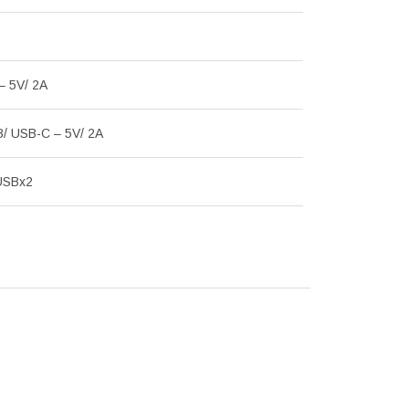
– 5V/ 2A
B/ USB-C – 5V/ 2A
USBx2