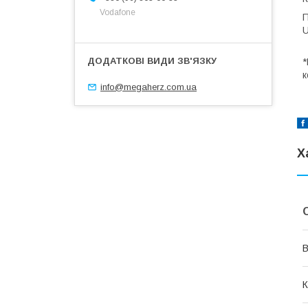
Vodafone
П
U
*
к
info@megaherz.com.ua
Х
В
К