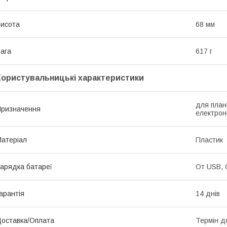
исота
68 мм
ага
617 г
Користувальницькі характеристики
для план
ризначення
електрон
атеріал
Пластик
арядка батареї
От USB, 
арантія
14 днів
оставка/Оплата
Термін д