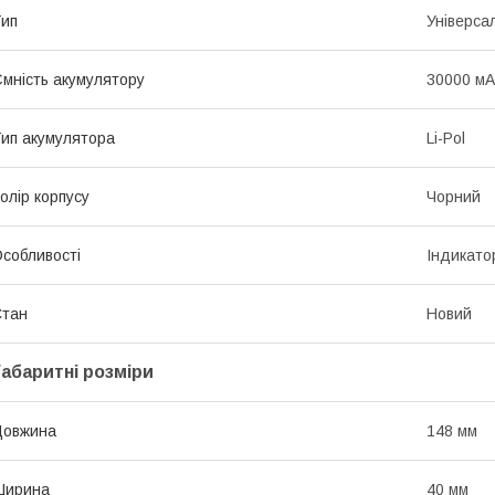
ип
Універса
мність акумулятору
30000 мА
ип акумулятора
Li-Pol
олір корпусу
Чорний
собливості
Індикато
Стан
Новий
Габаритні розміри
Довжина
148 мм
Ширина
40 мм