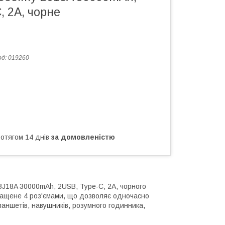
, 2A, чорне
од:
019260
ротягом 14 днів
за домовленістю
18A 30000mAh, 2USB, Type-C, 2A, чорного
ащене 4 роз'ємами, що дозволяє одночасно
аншетів, навушників, розумного годинника,