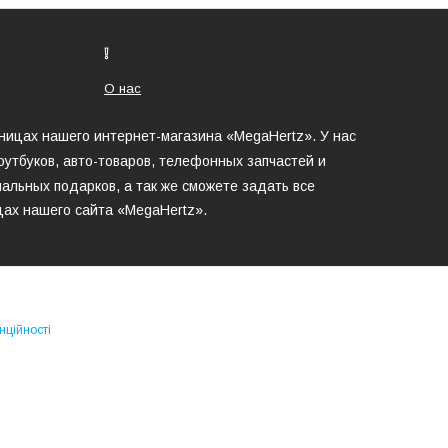
❕
О нас
аницах нашего интернет-магазина «MegaHertz». У нас
утбуков, авто-товаров, телефонных запчастей и
альных подарков, а так же сможете задать все
цах нашего сайта «MegaHertz».
нційності