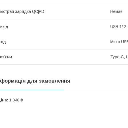
ыстрая зарядка QC|PD
Немає
ихід
USB 1/ 2 
хід
Micro US
оз'єми
Type-C, 
нформація для замовлення
іна:
1 340 ₴