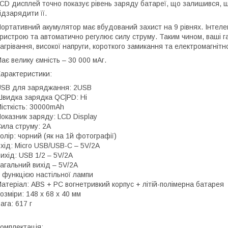
CD дисплей точно показує рівень заряду батареї, що залишився, щ
ідзарядити її.
ортативний акумулятор має вбудований захист на 9 рівнях. Інтеле
ристрою та автоматично регулює силу струму. Таким чином, ваші 
агрівання, високої напруги, короткого замикання та електромагніт
ає велику ємність – 30 000 мАг.
арактеристики:
SB для заряджання: 2USB
видка зарядка QC|PD: Ні
істкість: 30000mAh
оказник заряду: LCD Display
ила струму: 2A
олір: чорний (як на 1й фотографії)
хід: Micro USB/USB-C – 5V/2A
ихід: USB 1/2 – 5V/2A
агальний вихід – 5V/2A
 функцією настільної лампи
атеріал: ABS + PC вогнетривкий корпус + літій-полімерна батарея
озміри: 148 х 68 х 40 мм
ага: 617 г
омплектація: