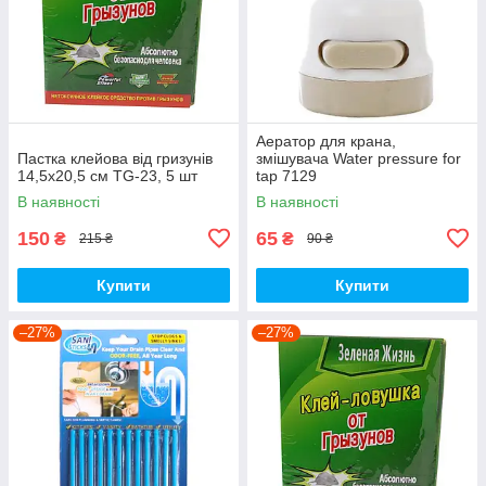
Аератор для крана,
Пастка клейова від гризунів
змішувача Water pressure for
14,5х20,5 см TG-23, 5 шт
tap 7129
В наявності
В наявності
150
65
₴
₴
215 ₴
90 ₴
Купити
Купити
–27%
–27%