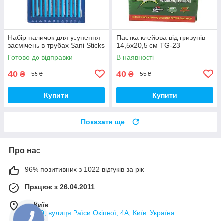
Набір паличок для усунення
Пастка клейова від гризунів
засмічень в трубах Sani Sticks
14,5х20,5 см TG-23
Готово до відправки
В наявності
40
40
₴
₴
55 ₴
55 ₴
Купити
Купити
Показати ще
Про нас
96% позитивних з 1022 відгуків за рік
Працює з 26.04.2011
м. Київ
02000, вулиця Раїси Окіпної, 4А, Київ, Україна