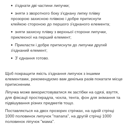
з'єднати дві частини липучки;
зняти з зворотного боку з'єднану липку плівку
прозорою захисною плівкою і добре притиснути
клейкою стороною до першого з'єднаного елемента;
зняти захисну плівку з верхньої сторони липучки,
приклеєної на перший елемент;
Прикласти і добре притиснути до липучки другий
з'єднаний елемент;
З' єднання готово.
Щоб покращити якість з’єднання липучок з іншими
елементами, рекомендуємо вам декілька разів покатати місце
притисненим.
Ліпучка може використовуватися як застібки на одязі, взуття,
для фіксації простирадла, чохла, тента, фон для знімання та
підвішування різних предметів тощо.
Поставляється на двох прозорих стрічках, на одній стрічці
1000 половинок липучок "папапа", на другій стрічці 1000
половинок ліпучок "мама".