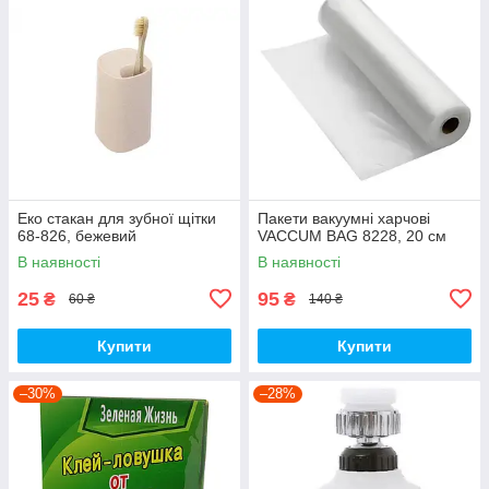
Еко стакан для зубної щітки
Пакети вакуумні харчові
68-826, бежевий
VACCUM BAG 8228, 20 см
В наявності
В наявності
25
95
₴
₴
60 ₴
140 ₴
Купити
Купити
–30%
–28%