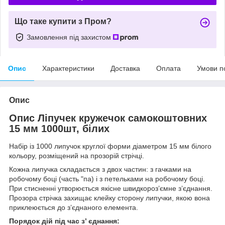
Що таке купити з Пром?
Замовлення під захистом
Опис
Характеристики
Доставка
Оплата
Умови п
Опис
Опис Ліпучек кружечок самокоштовних
15 мм 1000шт, білих
Набір із 1000 липучок круглої форми діаметром 15 мм білого
кольору, розміщений на прозорій стрічці.
Кожна липучка складається з двох частин: з гачками на
робочому боці (часть "па) і з петельками на робочому боці.
При стисненні утворюється якісне швидкороз’ємне з’єднання.
Прозора стрічка захищає клейку сторону липучки, якою вона
приклеюється до з’єднаного елемента.
Порядок дій під час з’ єднання: