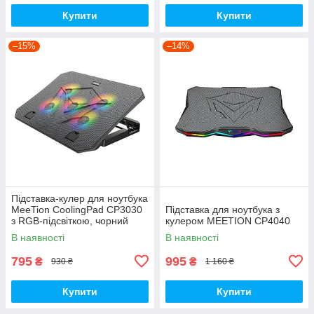
Купити
Купити
–15%
–14%
Підставка-кулер для ноутбука
MeeTion CoolingPad CP3030
Підставка для ноутбука з
з RGB-підсвіткою, чорний
кулером MEETION CP4040
В наявності
В наявності
795
995
₴
₴
930 ₴
1 160 ₴
Купити
Купити