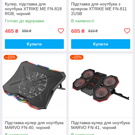
Кулер, підставка для
Підставка для ноутбука з
ноутбука XTRIKE ME FN-818
кулером XTRIKE ME FN-811
RGB, чорний
2USB
Готово до відправки
В наявності
465
685
₴
₴
550 ₴
810 ₴
Купити
Купити
–15%
–15%
Підставка-кулер для ноутбука
Підставка-кулер для ноутбука
MARVO FN-40, чорний
MARVO FN-41, чорний
В наявності
В наявності