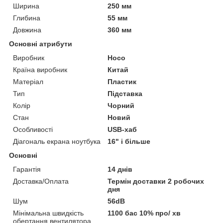
Ширина
250 мм
Глибина
55 мм
Довжина
360 мм
Основні атрибути
Виробник
Hoco
Країна виробник
Китай
Матеріал
Пластик
Тип
Підставка
Колір
Чорний
Стан
Новий
Особливості
USB-хаб
Діагональ екрана ноутбука
16" і більше
Основні
Гарантія
14 днів
Доставка/Оплата
Термін доставки 2 робочих
дня
Шум
56dB
Мінімальна швидкість
1100 бас 10% про/ хв
обертання вентилятора