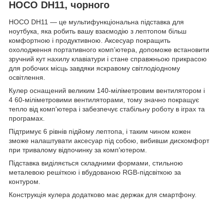
HOCO DH11, чорного
HOCO DH11 — це мультифункціональна підставка для
ноутбука, яка робить вашу взаємодію з лептопом більш
комфортною і продуктивною. Аксесуар покращить
охолодження портативного комп’ютера, допоможе встановити
зручний кут нахилу клавіатури і стане справжньою прикрасою
для робочих місць завдяки яскравому світлодіодному
освітлення.
Кулер оснащений великим 140-міліметровим вентилятором і
4 60-міліметровими вентиляторами, тому значно покращує
тепло від комп'ютера і забезпечує стабільну роботу в іграх та
програмах.
Підтримує 6 рівнів підйому лептопа, і таким чином кожен
зможе налаштувати аксесуар під собою, вибивши дискомфорт
при тривалому відпочинку за комп'ютером.
Підставка виділяється складними формами, стильною
металевою решіткою і вбудованою RGB-підсвіткою за
контуром.
Конструкція кулера додатково має держак для смартфону.