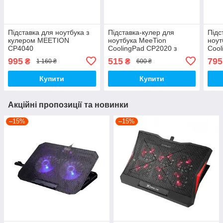
Підставка для ноутбука з
Підставка-кулер для
Підс
кулером MEETION
ноутбука MeeTion
ноут
CP4040
CoolingPad CP2020 з
Cool
RGB-підсвіткою, чорний
RGB-
995
515
795
₴
₴
1 160 ₴
600 ₴
Купити
Купити
Акційні пропозиції та новинки
–15%
–15%