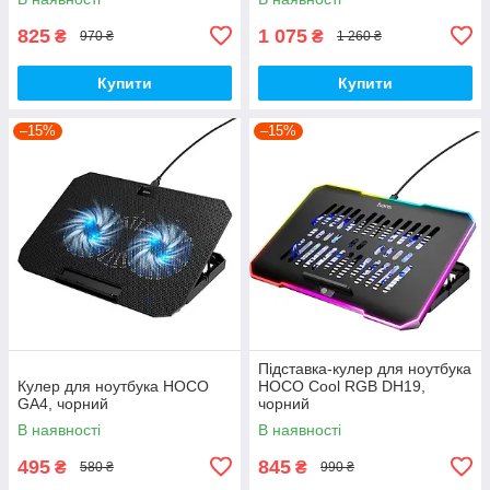
825
1 075
₴
₴
970 ₴
1 260 ₴
Купити
Купити
–15%
–15%
Підставка-кулер для ноутбука
Кулер для ноутбука HOCO
HOCO Cool RGB DH19,
GA4, чорний
чорний
В наявності
В наявності
495
845
₴
₴
580 ₴
990 ₴