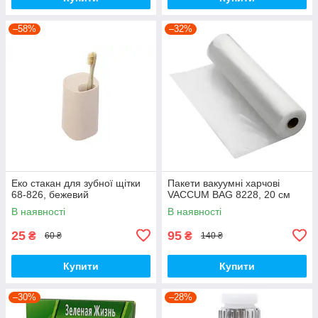
–58%
–32%
Еко стакан для зубної щітки
Пакети вакуумні харчові
68-826, бежевий
VACCUM BAG 8228, 20 см
В наявності
В наявності
25
95
₴
₴
60 ₴
140 ₴
Купити
Купити
–30%
–28%