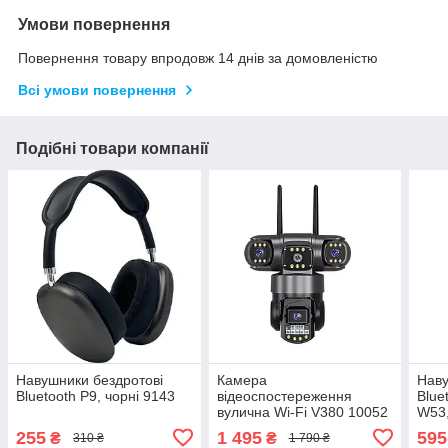
Умови повернення
Повернення товару впродовж 14 днів за домовленістю
Всі умови повернення
Подібні товари компанії
Навушники бездротові
Камера
Наву
Bluetooth P9, чорні 9143
відеоспостереження
Blue
вулична Wi-Fi V380 10052
W53,
на 3 лінзи чорна
255
1 495
595
₴
₴
310 ₴
1 790 ₴