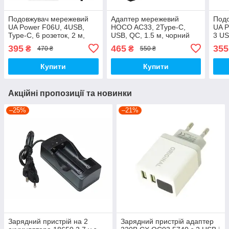
Подовжувач мережевий
Адаптер мережевий
Под
UA Power F06U, 4USB,
HOCO AC33, 2Type-C,
UA P
Type-C, 6 розеток, 2 м,
USB, QC, 1.5 м, чорний
3 US
чорний
чор
395
465
355
₴
₴
470 ₴
550 ₴
Купити
Купити
Акційні пропозиції та новинки
–25%
–21%
Зарядний пристрій на 2
Зарядний пристрій адаптер