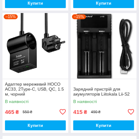
Купити
Купити
–15%
–15%
Адаптер мережевий HOCO
AC33, 2Type-C, USB, QC, 1.5
Зарядний пристрій для
м, чорний
акумуляторів Liitokala Lii-S2
В наявності
В наявності
465
415
₴
₴
550 ₴
490 ₴
Купити
Купити