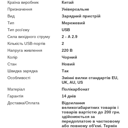
Країна виробник
Китай
Призначення
Універсальне
Вид
Зарядний пристрій
Тип
Мережевий
Тип роз'єму
USB
Сила вихідного струму
2 - А 2.9
Кількість USB-портів
2
Напруга живлення
220 В
Колір
Чорний
Стан
Новий
Швидка зарядка
Так
Особливості
Змінні вилки стандартів EU,
UK, AU, US
Матеріал
Полікарбонат
Гарантія
14 днів
Доставка/Оплата
Відсилання
великогабаритних товарів і
товарів вартістю до 200 грн.
здійснюється за
передоплатою в частковому
або повному об'ємі. Термін