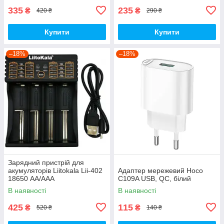
335
235
₴
₴
420 ₴
290 ₴
Купити
Купити
–18%
–18%
Зарядний пристрій для
акумуляторів Liitokala Lii-402
Адаптер мережевий Hoco
18650 АА/ААА
C109A USB, QC, білий
В наявності
В наявності
425
115
₴
₴
520 ₴
140 ₴