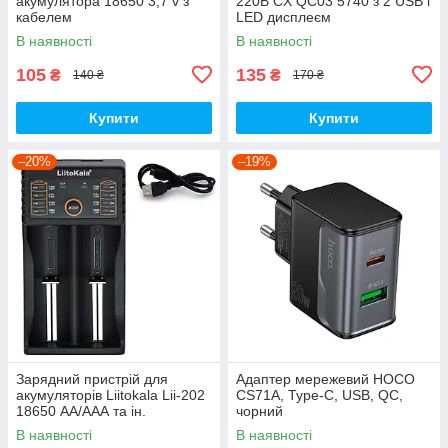
акумулятора 18650 3,7 v з
220В CX QC03 5740 з 2 USB і
кабелем
LED дисплеєм
В наявності
В наявності
105
135
₴
₴
140 ₴
170 ₴
Купити
Купити
–20%
–19%
Зарядний пристрій для
Адаптер мережевий HOCO
акумуляторів Liitokala Lii-202
CS71A, Type-C, USB, QC,
18650 АА/ААА та ін.
чорний
В наявності
В наявності