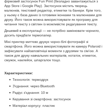
фірмовий застосунок Fun Print (безладно завантажується з
App Store і Google Play). Застосунок містить творець
малюнків, текстовий редактор, етикетки та банери. Крім того,
у ньому є база даних із готовими іконками та малюнками для
друку. Його також можна використовувати як програму для
читання тексту з світлин із можливістю редагування тексту.
Дешевий в експлуатації — не потрібно замінювати чорнило,
досить придбати термопапер.
Міні принтер миттєво друкує чорно-білі фотографії зі
смартфона. Його можна використовувати як камеру Polaroid і
зафіксувати найзаповітніші моменти з друзями та сім'єю. А
також для друку навчальних матеріалів, нотаток, етикеток,
смужок, наклейок, шпаргалок тощо.
Характеристики:
Технологія: термодрук
З'єднання: через Bluetooth
Радіус з'єднання: 10 м
Керування зі смартфона: застосунок
Матеріал корпусу: пластик