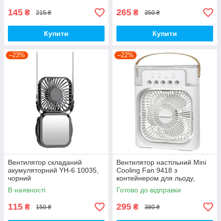
145
265
₴
₴
215 ₴
350 ₴
Купити
Купити
–23%
–22%
Вентилятор складаний
Вентилятор настільний Mini
акумуляторний YH-6 10035,
Cooling Fan 9418 з
чорний
контейнером для льоду,
білий
В наявності
Готово до відправки
115
295
₴
₴
150 ₴
380 ₴