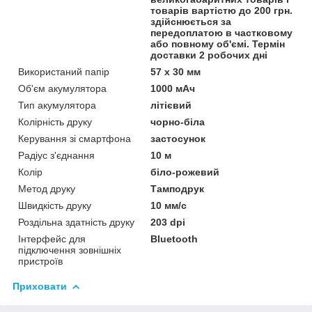
товарів вартістю до 200 грн.
здійснюється за
передоплатою в частковому
або повному об'ємі. Термін
доставки 2 робочих дні
Використаний папір
57 х 30 мм
Об'єм акумулятора
1000 мАч
Тип акумулятора
літієвий
Колірність друку
чорно-біла
Керування зі смартфона
застосунок
Радіус з'єднання
10 м
Колір
біло-рожевий
Метод друку
Тамподрук
Швидкість друку
10 мм/с
Роздільна здатність друку
203 dpi
Інтерфейс для
Bluetooth
підключення зовнішніх
пристроїв
Приховати