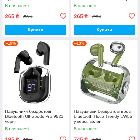
В наявності
В наявності
265
265
₴
₴
360 ₴
340 ₴
Купити
Купити
–19%
–18%
Навушники бездротові
Навушники бездротові ігрові
Bluetooth Ultrapods Pro 9523,
Bluetooth Hoco Trendy EW55
чорні
у кейсі, зелені
В наявності
В наявності
195
745
₴
₴
240 ₴
910 ₴