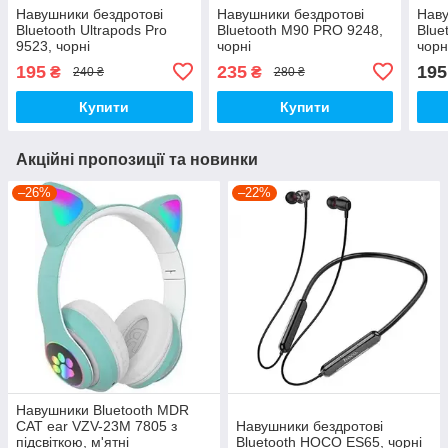
Навушники бездротові
Навушники бездротові
Наву
Bluetooth Ultrapods Pro
Bluetooth M90 PRO 9248,
Blue
9523, чорні
чорні
чорн
195
235
195
₴
₴
240 ₴
280 ₴
Купити
Купити
Акційні пропозиції та новинки
–26%
–22%
Навушники Bluetooth MDR
CAT ear VZV-23M 7805 з
Навушники бездротові
підсвіткою, м'ятні
Bluetooth HOCO ES65, чорні