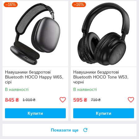
–16%
–16%
Навушники бездротові
Навушники бездротові
Bluetooth HOCO Happy W65,
Bluetooth HOCO Tone W53,
сірі
чорні
В наявності
В наявності
845
595
₴
₴
1 010 ₴
710 ₴
Купити
Купити
Показати ще