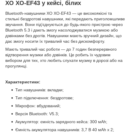
XO XO-EF43 у кейсі, білих
Bluetooth-навушники XO XO-EF43 — це високоякісні та
стильні бездротові навушники, які передають приголомшливе
звучання. Вони під'єднуються до будь-якого пристрою через
Bluetooth 5.3 і дають змогу насолоджуватися музикою або
дзвінками без дротів. Навушники мають зручний дизайн, що
дає змогу носити їх тривалий час без дискомфорту.
Мають тривалий час роботи — до 7 годин безперервного
відтворення музики або дзвінків. Це робить їх чудовим
вибором для тих, хто любить слухати музику в дорозі або на
прогулянці.
Характеристики:
Тип навушників: вкладки;
Тип підключення: бездротове;
Мікрофон: вбудований;
Версія Bluetooth: V5.3;
Акумулятор: ємність зарядного кейса: 300 мАh;
Ємність акумулятора навушників: 3,7 В 40 мАh х 2;