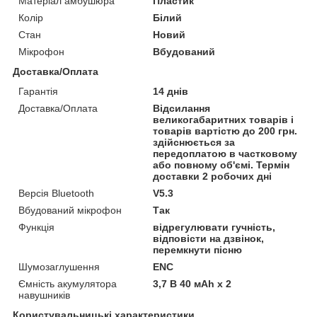
Матеріал амбушюра
Пластик
Колір
Білий
Стан
Новий
Мікрофон
Вбудований
Доставка/Оплата
Гарантія
14 днів
Доставка/Оплата
Відсилання
великогабаритних товарів і
товарів вартістю до 200 грн.
здійснюється за
передоплатою в частковому
або повному об'ємі. Термін
доставки 2 робочих дні
Версія Bluetooth
V5.3
Вбудований мікрофон
Так
Функція
відрегулювати гучність,
відповісти на дзвінок,
перемкнути пісню
Шумозаглушення
ENC
Ємність акумулятора
3,7 В 40 мАh х 2
навушників
Користувальницькі характеристики