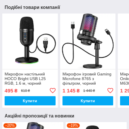
Подібні товари компанії
Мікрофон настільний
Мікрофон ігровий Gaming
Мікр
HOCO Bright USB L25
Microfone 8765 з
Oni
RGB, 1.6 м, чорний
фільтром, чорний
M63
495
1 145
1 2
₴
₴
610 ₴
1 440 ₴
Купити
Купити
Акційні пропозиції та новинки
–20%
–19%