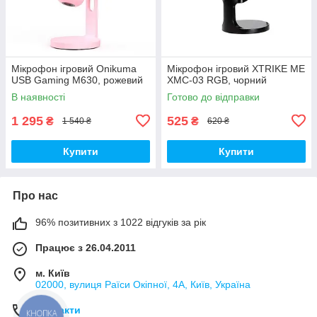
Мікрофон ігровий Onikuma
Мікрофон ігровий XTRIKE ME
USB Gaming M630, рожевий
XMC-03 RGB, чорний
В наявності
Готово до відправки
1 295
525
₴
₴
1 540 ₴
620 ₴
Купити
Купити
Про нас
96% позитивних з 1022 відгуків за рік
Працює з 26.04.2011
м. Київ
02000, вулиця Раїси Окіпної, 4А, Київ, Україна
Контакти
КНОПКА