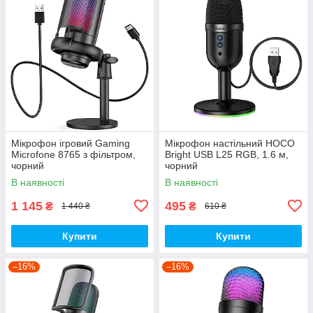
Мікрофон ігровий Gaming
Мікрофон настільний HOCO
Microfone 8765 з фільтром,
Bright USB L25 RGB, 1.6 м,
чорний
чорний
В наявності
В наявності
1 145
495
₴
₴
1 440 ₴
610 ₴
Купити
Купити
–16%
–16%