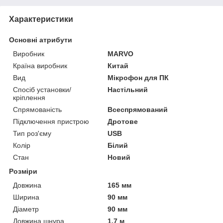
Характеристики
Основні атрибути
Виробник
MARVO
Країна виробник
Китай
Вид
Мікрофон для ПК
Спосіб установки/
Настільний
кріплення
Спрямованість
Всеспрямований
Підключення пристрою
Дротове
Тип роз'єму
USB
Колір
Білий
Стан
Новий
Розміри
Довжина
165 мм
Ширина
90 мм
Діаметр
90 мм
Довжина шнура
1.7 м