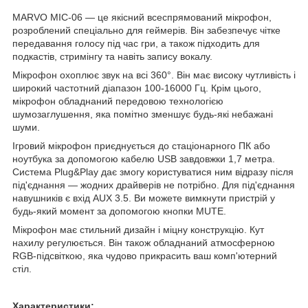
MARVO MIC-06 — це якісний всеспрямований мікрофон,
розроблений спеціально для геймерів. Він забезпечує чітке
передавання голосу під час гри, а також підходить для
подкастів, стримінгу та навіть запису вокалу.
Мікрофон охоплює звук на всі 360°. Він має високу чутливість і
широкий частотний діапазон 100-16000 Гц. Крім цього,
мікрофон обладнаний передовою технологією
шумозаглушення, яка помітно зменшує будь-які небажані
шуми.
Ігровий мікрофон приєднується до стаціонарного ПК або
ноутбука за допомогою кабелю USB завдовжки 1,7 метра.
Система Plug&Play дає змогу користуватися ним відразу після
під'єднання — жодних драйверів не потрібно. Для під'єднання
навушників є вхід AUX 3.5. Ви можете вимкнути пристрій у
будь-який момент за допомогою кнопки MUTE.
Мікрофон має стильний дизайн і міцну конструкцію. Кут
нахилу регулюється. Він також обладнаний атмосферною
RGB-підсвіткою, яка чудово прикрасить ваш комп'ютерний
стіл.
Характеристики: