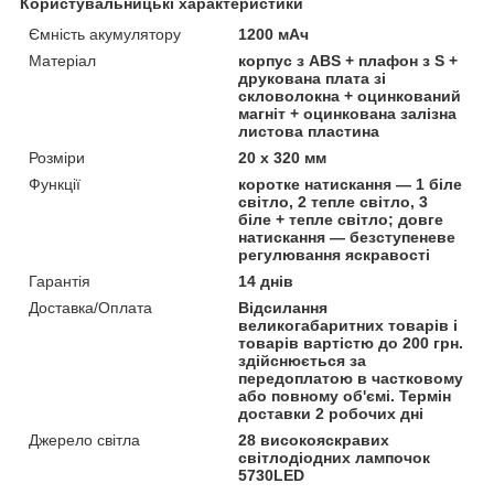
Користувальницькі характеристики
Ємність акумулятору
1200 мАч
Матеріал
корпус з ABS + плафон з S +
друкована плата зі
скловолокна + оцинкований
магніт + оцинкована залізна
листова пластина
Розміри
20 х 320 мм
Функції
коротке натискання — 1 біле
світло, 2 тепле світло, 3
біле + тепле світло; довге
натискання — безступеневе
регулювання яскравості
Гарантія
14 днів
Доставка/Оплата
Відсилання
великогабаритних товарів і
товарів вартістю до 200 грн.
здійснюється за
передоплатою в частковому
або повному об'ємі. Термін
доставки 2 робочих дні
Джерело світла
28 високояскравих
світлодіодних лампочок
5730LED