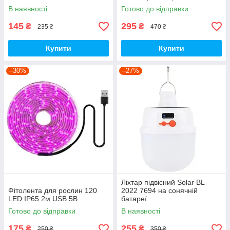
В наявності
Готово до відправки
145
295
₴
₴
235 ₴
470 ₴
Купити
Купити
–30%
–27%
Ліхтар підвісний Solar BL
Фітолента для рослин 120
2022 7694 на сонячній
LED IP65 2м USB 5В
батареї
Готово до відправки
В наявності
175
255
₴
₴
250 ₴
350 ₴