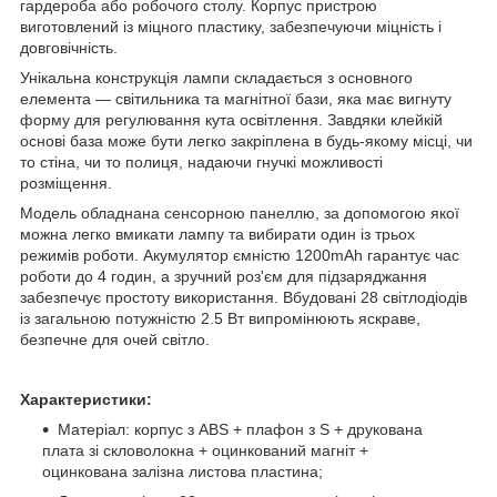
гардероба або робочого столу. Корпус пристрою
виготовлений із міцного пластику, забезпечуючи міцність і
довговічність.
Унікальна конструкція лампи складається з основного
елемента — світильника та магнітної бази, яка має вигнуту
форму для регулювання кута освітлення. Завдяки клейкій
основі база може бути легко закріплена в будь-якому місці, чи
то стіна, чи то полиця, надаючи гнучкі можливості
розміщення.
Модель обладнана сенсорною панеллю, за допомогою якої
можна легко вмикати лампу та вибирати один із трьох
режимів роботи. Акумулятор ємністю 1200mAh гарантує час
роботи до 4 годин, а зручний роз'єм для підзаряджання
забезпечує простоту використання. Вбудовані 28 світлодіодів
із загальною потужністю 2.5 Вт випромінюють яскраве,
безпечне для очей світло.
Характеристики:
Матеріал: корпус з ABS + плафон з S + друкована
плата зі скловолокна + оцинкований магніт +
оцинкована залізна листова пластина;