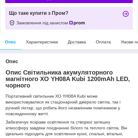
Що таке купити з Пром?
Замовлення під захистом
Опис
Характеристики
Доставка
Оплата
Умови п
Опис
Опис Світильника акумуляторного
магнітного XO YH08A Kubi 1200mAh LED,
чорного
Портативний світильник XO YH08A Kubi може
використовуватися як стаціонарний джерело світла, так і
ручний ліхтар, що робить його незамінним помічником у
повсякденному житті.
Забезпечує яскраве освітлення та створює затишну
атмосферу завдяки поєднанню білого та теплого світла. Він
ідеально підходить для освітлення кухні, спальні, вітальні,