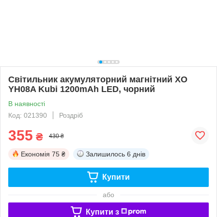
Світильник акумуляторний магнітний XO
YH08A Kubi 1200mAh LED, чорний
В наявності
Код: 021390
Роздріб
355
₴
430 ₴
Економія
75 ₴
Залишилось
6 днів
Купити
або
Купити з