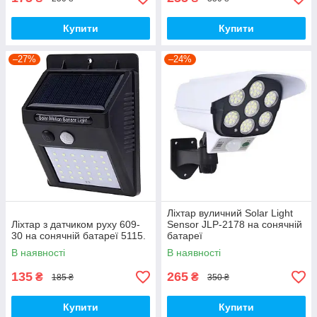
Купити
Купити
–27%
–24%
Ліхтар вуличний Solar Light
Ліхтар з датчиком руху 609-
Sensor JLP-2178 на сонячній
30 на сонячній батареї 5115.
батареї
В наявності
В наявності
135
265
₴
₴
185 ₴
350 ₴
Купити
Купити