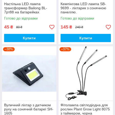
Настільна LED лампа
Кемпінгова LED лампа SB-
трансформер Bailong BL-
9699 - ліхтарик з сонячною
7рт88 на батарейках
панеллю.
Готово до відправки
Готово до відправки
45
145
₴
₴
80 ₴
240 ₴
Купити
Купити
–38%
–37%
Вуличний ліхтар з датчиком
Фітолампа світлодіодна для
руху на сонячній батареї SH-
рослин Plant Grow Light 8075
1605
з таймером, чорна