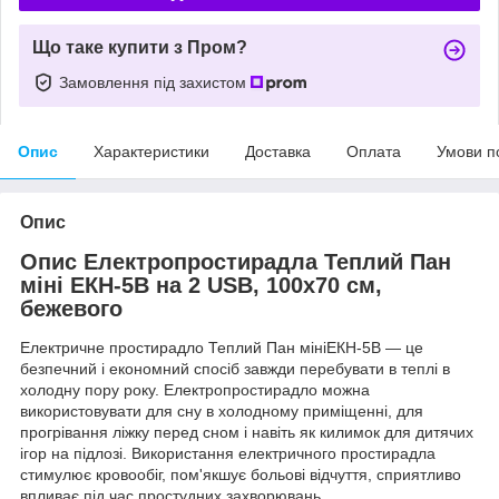
Що таке купити з Пром?
Замовлення під захистом
Опис
Характеристики
Доставка
Оплата
Умови п
Опис
Опис Електропростирадла Теплий Пан
міні ЕКН-5В на 2 USB, 100х70 см,
бежевого
Електричне простирадло Теплий Пан мініЕКН-5В — це
безпечний і економний спосіб завжди перебувати в теплі в
холодну пору року. Електропростирадло можна
використовувати для сну в холодному приміщенні, для
прогрівання ліжку перед сном і навіть як килимок для дитячих
ігор на підлозі. Використання електричного простирадла
стимулює кровообіг, пом'якшує больові відчуття, сприятливо
впливає під час простудних захворювань.