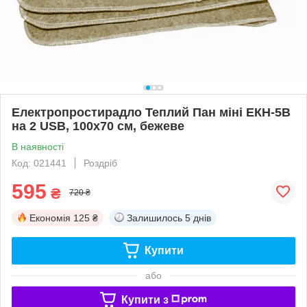
Електропростирадло Теплий Пан міні ЕКН-5В
на 2 USB, 100х70 см, бежеве
В наявності
Код: 021441
Роздріб
595
₴
720 ₴
Економія
125 ₴
Залишилось
5 днів
Купити
або
Купити з