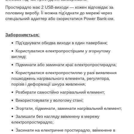
Простирадло має 2 USB-виходи — кожен відповідає за
половину виробу. Її можна під'єднати до мережі через
спеціальний адаптер або скористатися Power Bank-ом.
Забороняється:
Під'єднувати обидва виходи в один павербанк;
Користуватися електропростіршим у згорнутому
вигляді;
Підминати або заминати краї електропростирадла;
Користуватися електропростиллю у разі виявлення
пошкоджень нагрівального елемента, регулятора,
порізів і деформації шнура живлення;
Розбирати самостійно нагрівальний елемент;
Використовувати у вологому стані;
Згортати, підминати, заминати нагрівальний елемент;
Залишати без нагляду ввімкнену в мережу
електропростирадло;
Засинати на електричне простирадло, ввімкнене в