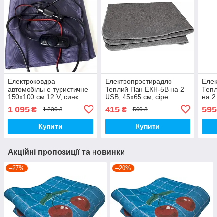
Електроковдра
Електропростирадло
Елек
автомобільне туристичне
Теплий Пан ЕКН-5В на 2
Тепл
150х100 см 12 V, синє
USB, 45х65 см, сіре
на 2
1 095
415
595
₴
₴
1 230 ₴
500 ₴
Купити
Купити
Акційні пропозиції та новинки
–27%
–20%