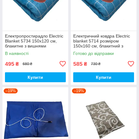
Електропростирадло Electric
Електричний ковдра Electric
Blanket 5734 150х120 см,
blanket 5714 розміром
блакитне з вишнями
150х160 см, блакитний з
вишнями.
В наявності
Готово до відправки
495
585
₴
₴
680 ₴
730 ₴
Купити
Купити
–19%
–19%