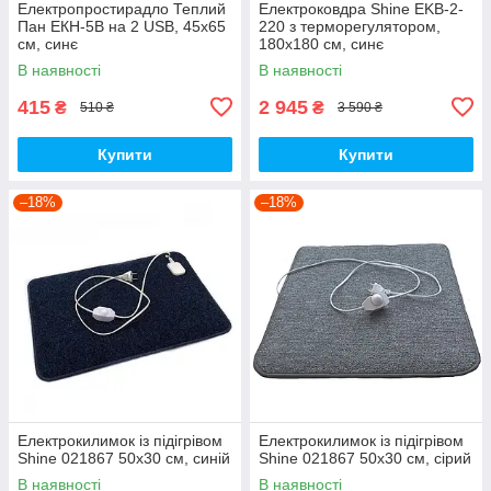
Електропростирадло Теплий
Електроковдра Shine EKB-2-
Пан ЕКН-5В на 2 USB, 45х65
220 з терморегулятором,
см, синє
180x180 см, синє
В наявності
В наявності
415
2 945
₴
₴
510 ₴
3 590 ₴
Купити
Купити
–18%
–18%
Електрокилимок із підігрівом
Електрокилимок із підігрівом
Shine 021867 50х30 см, синій
Shine 021867 50х30 см, сірий
В наявності
В наявності