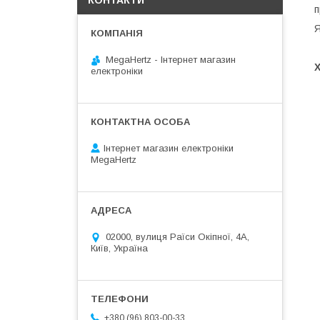
КОНТАКТИ
п
Я
MegaHertz - Інтернет магазин
електроніки
Інтернет магазин електроніки
MegaHertz
02000, вулиця Раїси Окіпної, 4А,
Київ, Україна
+380 (96) 803-00-33