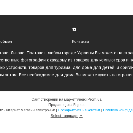
☎️
 обмен
Контакты
игове, Львове, Полтаве в любом городе Украины Вы можете на стр
ественные фотографии к каждому из товаров для компьютеров и но
ых устройств, товаров для туризма, для дома для детей и оригин
ьтантам. Все необходимое для дома Вы можете купить на страни
Сайт створений на маркетплейсі
Prom.ua
Продавець на Bigl.ua
MegaHertz - Інтернет магазин електроніки |
Поскаржитися на контент
|
Політика конфіде
Select Language
▼