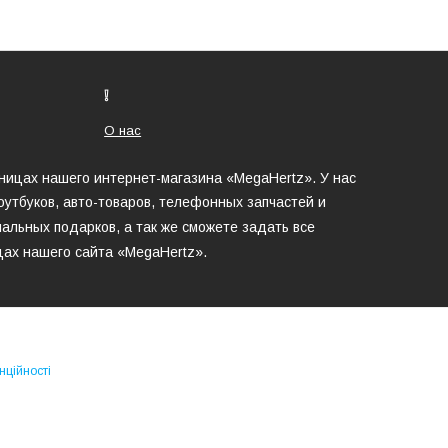
❕
О нас
аницах нашего интернет-магазина «MegaHertz». У нас
утбуков, авто-товаров, телефонных запчастей и
альных подарков, а так же сможете задать все
цах нашего сайта «MegaHertz».
нційності