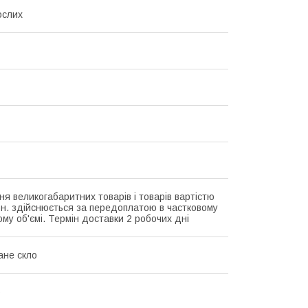
ослих
ня великогабаритних товарів і товарів вартістю
рн. здійснюється за передоплатою в частковому
му об'ємі. Термін доставки 2 робочих дні
ане скло
5