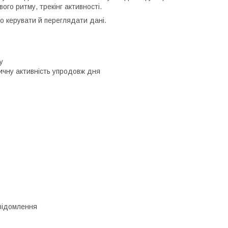
го ритму, трекінг активності.
о керувати й переглядати дані.
у
зичну активність упродовж дня
овідомлення