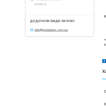
Vodafone
info@megaherz.com.ua
*
в
Х
В