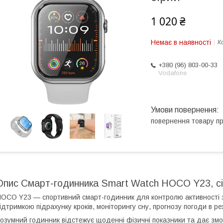
1 020 ₴
Немає в наявності
К
+380 (96) 803-00-33
Vodafone
повернення товару п
Опис Смарт-годинника Smart Watch HOCO Y23, сі
OCO Y23 — спортивний смарт-годинник для контролю активності з ф
ідтримкою підрахунку кроків, моніторингу сну, прогнозу погоди в р
озумний годинник відстежує щоденні фізичні показники та дає змо