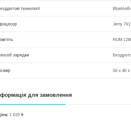
ездротові технології
Bluetooth
Процесор
Jerry 70
ам'ять
ROM 128
пособ зарядки
Бездрот
озмір
50 х 40 х
нформація для замовлення
іна:
1 020 ₴