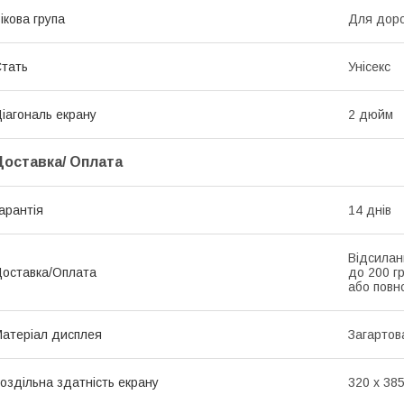
ікова група
Для дор
тать
Унісекс
іагональ екрану
2 дюйм
Доставка/ Оплата
арантія
14 днів
Відсилан
оставка/Оплата
до 200 г
або повно
атеріал дисплея
Загартов
оздільна здатність екрану
320 х 38