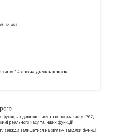
од:
021463
ротягом 14 днів
за домовленістю
рого
ункцією дзвінків, пилу та вологозахисту IP67,
ежимі реального часу та інших функцій.
гу завжди залишатися на зв'язку завдяки функції