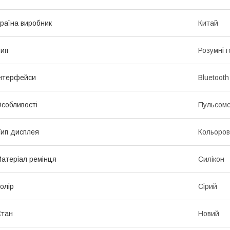
раїна виробник
Китай
ип
Розумні 
нтерфейси
Bluetooth
собливості
Пульсом
ип дисплея
Кольоро
атеріал ремінця
Силікон
олір
Сірий
Стан
Новий