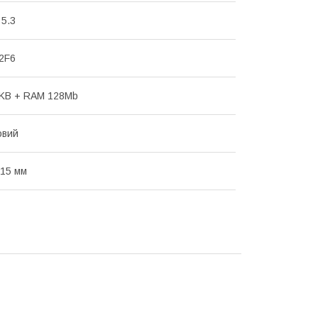
 5.3
12F6
KB + RAM 128Mb
овий
 15 мм