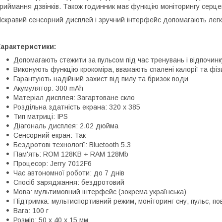
риймання дзвінків. Також годинник має функцію моніторингу серцево
скравий сенсорний дисплей і зручний інтерфейс допомагають легк
Характеристики:
Допомагають стежити за пульсом під час тренувань і відпочинк
Виконують функцію крокоміра, вважають спалені калорії та фі
Гарантують надійний захист від пилу та бризок води
Акумулятор: 300 mAh
Матеріал дисплея: Загартоване скло
Роздільна здатність екрана: 320 х 385
Тип матриці: IPS
Діагональ дисплея: 2.02 дюйма
Сенсорний екран: Так
Бездротові технології: Bluetooth 5.3
Пам'ять: ROM 128KB + RAM 128Mb
Процесор: Jerry 7012F6
Час автономної роботи: до 7 днів
Спосіб заряджання: бездротовий
Мова: мультимовний інтерфейс (зокрема українська)
Підтримка: мультиспортивний режим, моніторинг сну, пульс, п
Вага: 100 г
Розмір: 50 х 40 х 15 мм