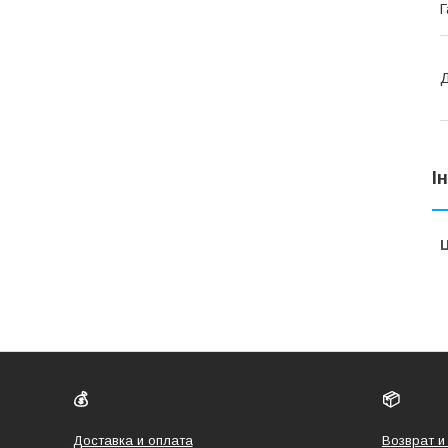
Г
Д
І
Ц
💰
📦
Доставка и оплата
Возврат и