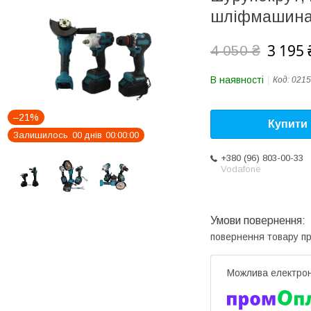
шліфмашин
3 195 
4 050 ₴
В наявності
Код:
0215
–21%
Купити
Залишилось
0
0
днів
0
0
0
0
0
0
+380 (96) 803-00-33
Vodafone
повернення товару п