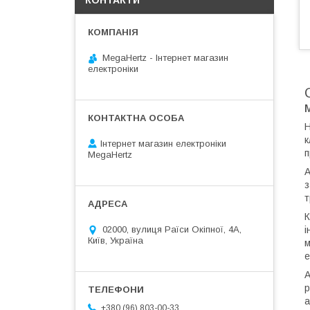
КОНТАКТИ
MegaHertz - Інтернет магазин
електроніки
Н
к
Інтернет магазин електроніки
п
MegaHertz
А
з
т
К
і
02000, вулиця Раїси Окіпної, 4А,
Київ, Україна
м
е
А
р
а
+380 (96) 803-00-33