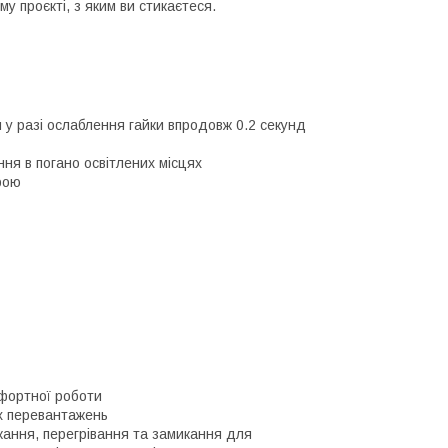
у проєкті, з яким ви стикаєтеся.
у разі ослаблення гайки впродовж 0.2 секунд
ня в погано освітлених місцях
рою
мфортної роботи
х перевантажень
жання, перегрівання та замикання для