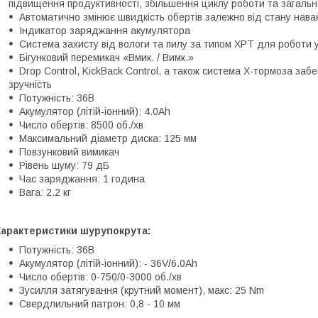
підвищення продуктивності, збільшення циклу роботи та загальн
Автоматично змінює швидкість обертів залежно від стану нав
Індикатор заряджання акумулятора
Система захисту від вологи та пилу за типом XPT для роботи 
Бігунковий перемикач «Вмик. / Вимк.»
Drop Control, KickBack Control, а також система X-тормоза за
зручність
Потужність: 36В
Акумулятор (літій-іонний): 4.0Ah
Число обертів: 8500 об./хв
Максимальний діаметр диска: 125 мм
Повзунковий вимикач
Рівень шуму: 79 дБ
Час заряджання: 1 година
Вага: 2.2 кг
Характеристики шурупокрута:
Потужність: 36В
Акумулятор (літій-іонний): - 36V/6.0Ah
Число обертів: 0-750/0-3000 об./хв
Зусилля затягування (крутний момент), макс: 25 Nm
Свердлильний патрон: 0,8 - 10 мм