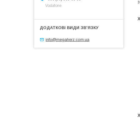
з
Vodafone
Х
info@megaherz.com.ua