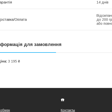
арантія
14 днів
Відсилан
оставка/Оплата
до 200 г
або повно
нформація для замовлення
іна:
3 195 ₴
☎️
 обмен
Контакты