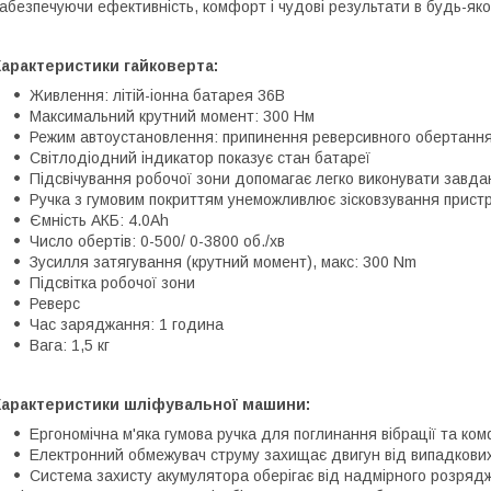
абезпечуючи ефективність, комфорт і чудові результати в будь-яком
арактеристики гайковерта:
Живлення: літій-іонна батарея 36В
Максимальний крутний момент: 300 Нм
Режим автоустановлення: припинення реверсивного обертання 
Світлодіодний індикатор показує стан батареї
Підсвічування робочої зони допомагає легко виконувати завдан
Ручка з гумовим покриттям унеможливлює зісковзування прист
Ємність АКБ: 4.0Ah
Число обертів: 0-500/ 0-3800 об./хв
Зусилля затягування (крутний момент), макс: 300 Nm
Підсвітка робочої зони
Реверс
Час заряджання: 1 година
Вага: 1,5 кг
Характеристики шліфувальної машини:
Ергономічна м'яка гумова ручка для поглинання вібрації та ко
Електронний обмежувач струму захищає двигун від випадкови
Система захисту акумулятора оберігає від надмірного розряд