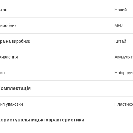
Стан
Новий
иробник
MHZ
раїна виробник
Китай
Живлення
Акумулят
ип
Набір ру
Комплектація
ип упаковки
Пластико
Користувальницькі характеристики