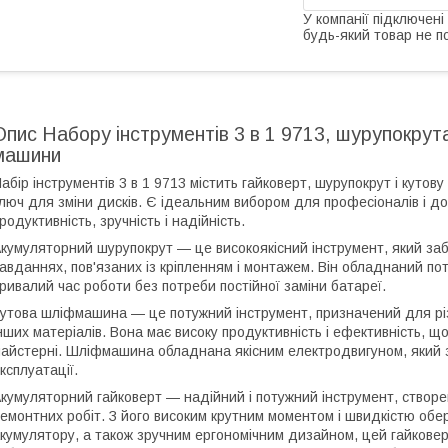
У компанії підключені
будь-який товар не п
Опис Набору інструментів 3 в 1 9713, шурупокрута
машини
абір інструментів 3 в 1 9713 містить гайковерт, шурупокрут і куто
люч для зміни дисків. Є ідеальним вибором для професіоналів і д
родуктивність, зручність і надійність.
кумуляторний шурупокрут — це високоякісний інструмент, який заб
авданнях, пов'язаних із кріпленням і монтажем. Він обладнаний п
ривалий час роботи без потреби постійної заміни батареї.
утова шліфмашина — це потужний інструмент, призначений для рі
нших матеріалів. Вона має високу продуктивність і ефективність, 
айстерні. Шліфмашина обладнана якісним електродвигуном, який з
ксплуатації.
кумуляторний гайковерт — надійний і потужний інструмент, створ
емонтних робіт. З його високим крутним моментом і швидкістю об
кумулятору, а також зручним ергономічним дизайном, цей гайкове