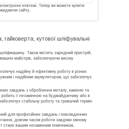
 електронні платежі. Тепер ви можете купити
окидаючи сайту.
, гайковерта, кутової шліфувальні
ву шліфмашину. Також містить зарядний пристрій,
омашніх майстрів, забезпечуючи високу
езпечує надійну й ефективну роботу в різних
отужним і надійним акумулятором, що забезпечує
зних завдань з оброблення металу, каменю та
що робить її незамінною на будмайданчику або в
абезпечує стабільну роботу та тривалий термін
ений для професійних завдань і повсякденних
ертання, довгим часом роботи завдяки ємному
рт стане вашим незамінним помічником,