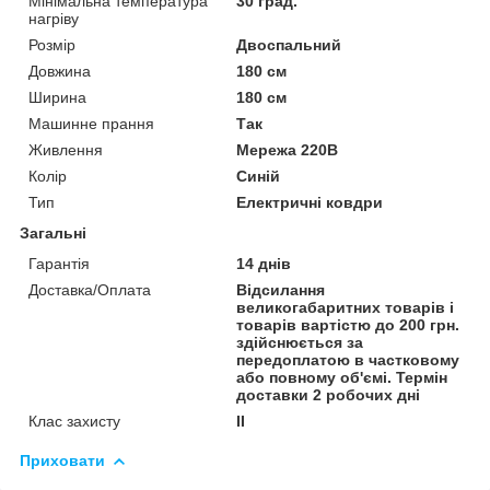
Мінімальна температура
30 град.
нагріву
Розмір
Двоспальний
Довжина
180 см
Ширина
180 см
Машинне прання
Так
Живлення
Мережа 220В
Колір
Синій
Тип
Електричні ковдри
Загальні
Гарантія
14 днів
Доставка/Оплата
Відсилання
великогабаритних товарів і
товарів вартістю до 200 грн.
здійснюється за
передоплатою в частковому
або повному об'ємі. Термін
доставки 2 робочих дні
Клас захисту
II
Приховати