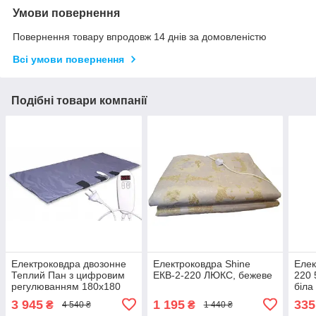
Умови повернення
Повернення товару впродовж 14 днів за домовленістю
Всі умови повернення
Подібні товари компанії
Електроковдра двозонне
Електроковдра Shine
Елек
Теплий Пан з цифровим
ЕКВ-2-220 ЛЮКС, бежеве
220 
регулюванням 180x180
біла
см, синє
3 945
1 195
335
₴
₴
4 540 ₴
1 440 ₴