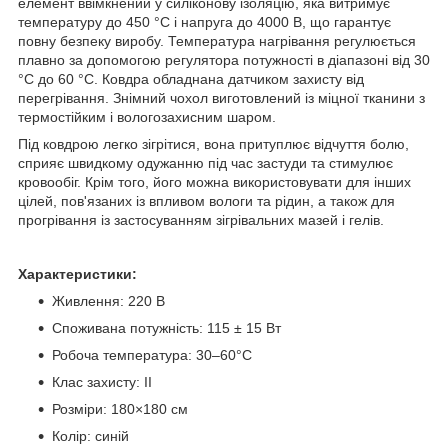
елемент ввімкнений у силіконову ізоляцію, яка витримує
температуру до 450 °C і напруга до 4000 В, що гарантує
повну безпеку виробу. Температура нагрівання регулюється
плавно за допомогою регулятора потужності в діапазоні від 30
°C до 60 °C. Ковдра обладнана датчиком захисту від
перегрівання. Знімний чохол виготовлений із міцної тканини з
термостійким і вологозахисним шаром.
Під ковдрою легко зігрітися, вона притуплює відчуття болю,
сприяє швидкому одужанню під час застуди та стимулює
кровообіг. Крім того, його можна використовувати для інших
цілей, пов'язаних із впливом вологи та рідин, а також для
прогрівання із застосуванням зігрівальних мазей і гелів.
Характеристики:
Живлення: 220 В
Споживана потужність: 115 ± 15 Вт
Робоча температура: 30–60°C
Клас захисту: II
Розміри: 180×180 см
Колір: синій