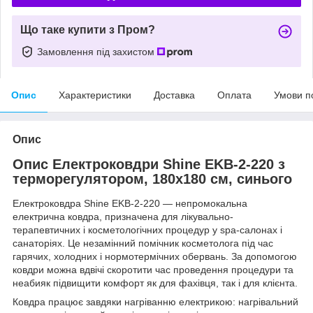
Що таке купити з Пром?
Замовлення під захистом
Опис
Характеристики
Доставка
Оплата
Умови п
Опис
Опис Електроковдри Shine EKB-2-220 з
терморегулятором, 180x180 см, синього
Електроковдра Shine EKB-2-220 — непромокальна
електрична ковдра, призначена для лікувально-
терапевтичних і косметологічних процедур у spa-салонах і
санаторіях. Це незамінний помічник косметолога під час
гарячих, холодних і нормотермічних обервань. За допомогою
ковдри можна вдвічі скоротити час проведення процедури та
неабияк підвищити комфорт як для фахівця, так і для клієнта.
Ковдра працює завдяки нагріванню електрикою: нагрівальний