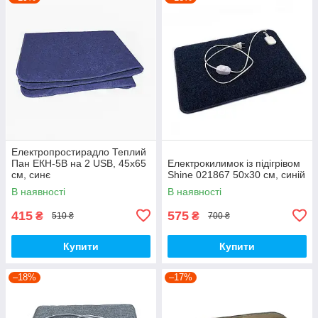
Електропростирадло Теплий
Пан ЕКН-5В на 2 USB, 45х65
Електрокилимок із підігрівом
см, синє
Shine 021867 50х30 см, синій
В наявності
В наявності
415
575
₴
₴
510 ₴
700 ₴
Купити
Купити
–18%
–17%