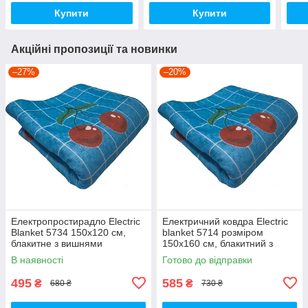
Купити
Купити
Акційні пропозиції та новинки
–27%
–20%
Електропростирадло Electric
Електричний ковдра Electric
Blanket 5734 150х120 см,
blanket 5714 розміром
блакитне з вишнями
150х160 см, блакитний з
вишнями.
В наявності
Готово до відправки
495
585
₴
₴
680 ₴
730 ₴