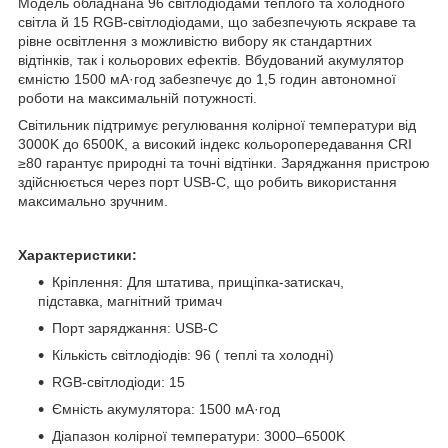
Модель обладнана 96 світлодіодами теплого та холодного
світла й 15 RGB-світлодіодами, що забезпечують яскраве та
рівне освітлення з можливістю вибору як стандартних
відтінків, так і кольорових ефектів. Вбудований акумулятор
ємністю 1500 мА·год забезпечує до 1,5 годин автономної
роботи на максимальній потужності.
Світильник підтримує регулювання колірної температури від
3000K до 6500K, а високий індекс кольоропередавання CRI
≥80 гарантує природні та точні відтінки. Заряджання пристрою
здійснюється через порт USB-C, що робить використання
максимально зручним.
Характеристики:
Кріплення: Для штатива, прищіпка-затискач,
підставка, магнітний тримач
Порт заряджання: USB-C
Кількість світлодіодів: 96 ( теплі та холодні)
RGB-світлодіоди: 15
Ємність акумулятора: 1500 мА·год
Діапазон колірної температури: 3000–6500K