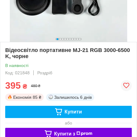
Відеосвітло портативне MJ-21 RGB 3000-6500
K, чорне
В наявності
Код: 021848
Роздріб
395
₴
480 ₴
Економія
85 ₴
Залишилось
6 днів
Купити
або
Купити з