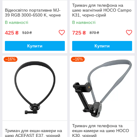
Тримач для телефона на
Відеосвітло портативне MJ-
шию магнітний HOCO Campo
39 RGB 3000-6500 K, чорне
K31, чорно-сірий
В наявності
В наявності
425
725
₴
₴
510 ₴
870 ₴
Купити
Купити
–16%
–16%
Тримач для телефона та
Тримач для екшн-камери на
екшн-камери на шию HOCO
шию ACEFAST E37, чорний
K30, чорний