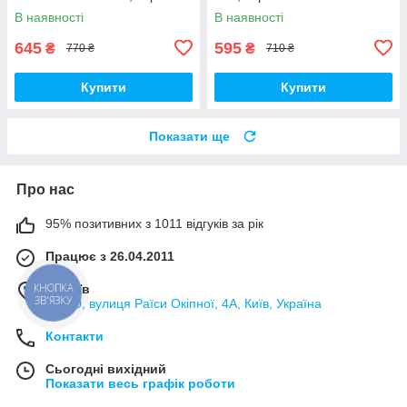
В наявності
В наявності
645
595
₴
₴
770 ₴
710 ₴
Купити
Купити
Показати ще
Про нас
95% позитивних з 1011 відгуків за рік
Працює з 26.04.2011
КНОПКА
м. Київ
ЗВ'ЯЗКУ
02000, вулиця Раїси Окіпної, 4А, Київ, Україна
Контакти
Сьогодні вихідний
Показати весь графік роботи