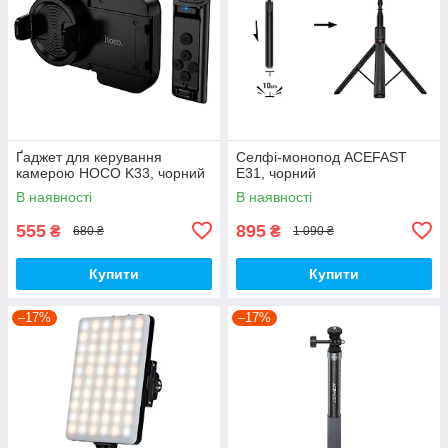
Ґаджет для керування
Селфі-монопод ACEFAST
камерою HOCO K33, чорний
E31, чорний
В наявності
В наявності
555
895
₴
₴
680 ₴
1 090 ₴
Купити
Купити
–17%
–17%