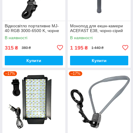
Відеосвітло портативне MJ-
Монопод для екшн-камери
40 RGB 3000-6500 K, чорне
ACEFAST E38, чорно-сірий
В наявності
В наявності
315
1 195
₴
₴
380 ₴
1 440 ₴
Купити
Купити
–17%
–17%