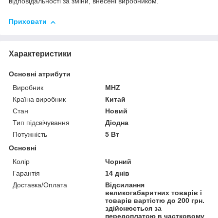
відповідальності за зміни, внесені виробником.
Приховати
Характеристики
Основні атрибути
Виробник
MHZ
Країна виробник
Китай
Стан
Новий
Тип підсвічування
Діодна
Потужність
5 Вт
Основні
Колір
Чорний
Гарантія
14 днів
Доставка/Оплата
Відсилання
великогабаритних товарів і
товарів вартістю до 200 грн.
здійснюється за
передоплатою в частковому