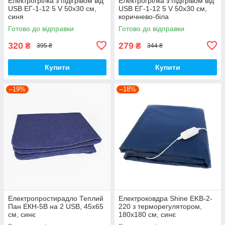
Електрогрілка з підігрівом від
Електрогрілка з підігрівом від
USB ЕГ-1-12 5 V 50х30 см,
USB ЕГ-1-12 5 V 50х30 см,
синя
коричнево-біла
Готово до відправки
Готово до відправки
320
279
₴
₴
395 ₴
344 ₴
Купити
Купити
–19%
–18%
Електропростирадло Теплий
Електроковдра Shine EKB-2-
Пан ЕКН-5В на 2 USB, 45х65
220 з терморегулятором,
см, синє
180x180 см, синє