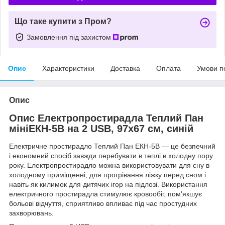
Що таке купити з Пром?
Замовлення під захистом
Опис
Характеристики
Доставка
Оплата
Умови п
Опис
Опис Електропростирадла Теплий Пан
мініЕКН-5В на 2 USB, 97х67 см, синій
Електричне простирадло Теплий Пан ЕКН-5В — це безпечний
і економний спосіб завжди перебувати в теплі в холодну пору
року. Електропростирадло можна використовувати для сну в
холодному приміщенні, для прогрівання ліжку перед сном і
навіть як килимок для дитячих ігор на підлозі. Використання
електричного простирадла стимулює кровообіг, пом'якшує
больові відчуття, сприятливо впливає під час простудних
захворювань.