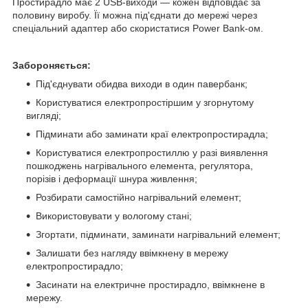
Простирадло має 2 USB-виходи — кожен відповідає за
половину виробу. Її можна під'єднати до мережі через
спеціальний адаптер або скористатися Power Bank-ом.
Забороняється:
Під'єднувати обидва виходи в один павербанк;
Користуватися електропростіршим у згорнутому
вигляді;
Підминати або заминати краї електропростирадла;
Користуватися електропростиллю у разі виявлення
пошкоджень нагрівального елемента, регулятора,
порізів і деформації шнура живлення;
Розбирати самостійно нагрівальний елемент;
Використовувати у вологому стані;
Згортати, підминати, заминати нагрівальний елемент;
Залишати без нагляду ввімкнену в мережу
електропростирадло;
Засинати на електричне простирадло, ввімкнене в
мережу.