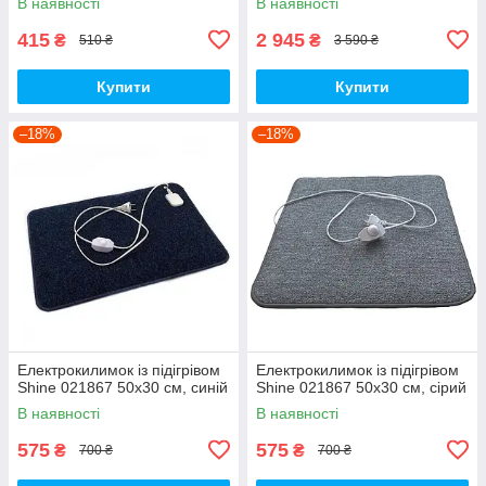
В наявності
В наявності
415
2 945
₴
₴
510 ₴
3 590 ₴
Купити
Купити
–18%
–18%
Електрокилимок із підігрівом
Електрокилимок із підігрівом
Shine 021867 50х30 см, синій
Shine 021867 50х30 см, сірий
В наявності
В наявності
575
575
₴
₴
700 ₴
700 ₴