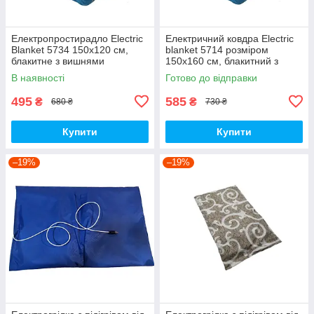
Електропростирадло Electric
Електричний ковдра Electric
Blanket 5734 150х120 см,
blanket 5714 розміром
блакитне з вишнями
150х160 см, блакитний з
вишнями.
В наявності
Готово до відправки
495
585
₴
₴
680 ₴
730 ₴
Купити
Купити
–19%
–19%