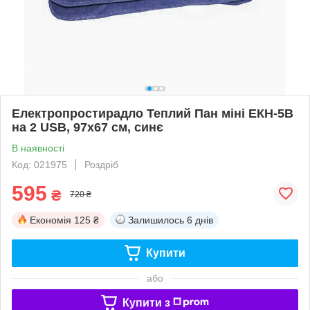
Електропростирадло Теплий Пан міні ЕКН-5В
на 2 USB, 97х67 см, синє
В наявності
Код: 021975
Роздріб
595
₴
720 ₴
Економія
125 ₴
Залишилось
6 днів
Купити
або
Купити з