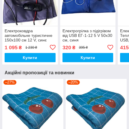
Електроковдра
Електрогрілка з підігрівом
Елек
автомобільне туристичне
від USB ЕГ-1-12 5 V 50х30
Тепл
150х100 см 12 V, синє
см, синя
USB,
1 095
320
415
₴
₴
1 230 ₴
395 ₴
Купити
Купити
Акційні пропозиції та новинки
–27%
–20%