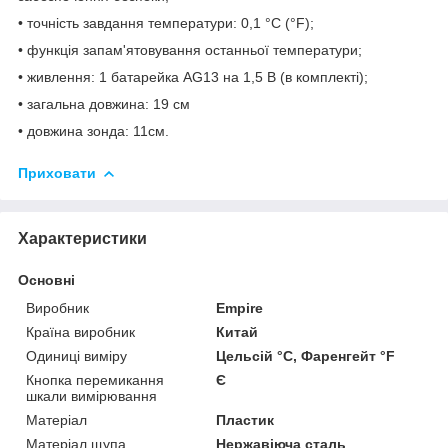
• точність завдання температури: 0,1 °C (°F);
• функція запам'ятовування останньої температури;
• живлення: 1 батарейка AG13 на 1,5 В (в комплекті);
• загальна довжина: 19 см
• довжина зонда: 11см.
Приховати
Характеристики
Основні
Виробник
Empire
Країна виробник
Китай
Одиниці виміру
Цельсій °C, Фаренгейт °F
Кнопка перемикання
Є
шкали вимірювання
Матеріал
Пластик
Матеріал щупа
Нержавіюча сталь