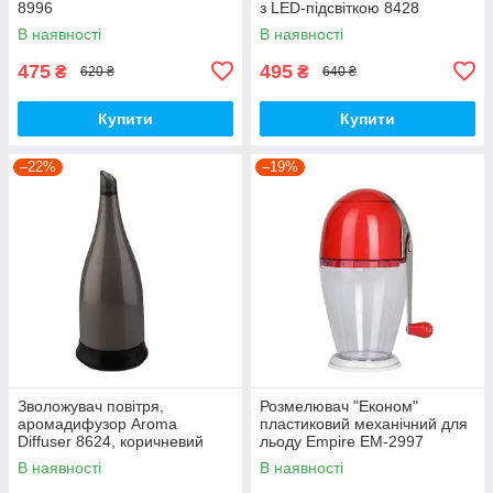
8996
з LED-підсвіткою 8428
В наявності
В наявності
475
495
₴
₴
620 ₴
640 ₴
Купити
Купити
–22%
–19%
Зволожувач повітря,
Розмелювач "Економ"
аромадифузор Aroma
пластиковий механічний для
Diffuser 8624, коричневий
льоду Empire EM-2997
В наявності
В наявності