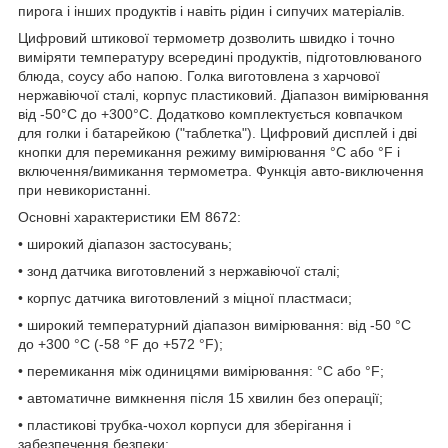
пирога і інших продуктів і навіть рідин і сипучих матеріалів.
Цифровий штикової термометр дозволить швидко і точно
виміряти температуру всередині продуктів, підготовлюваного
блюда, соусу або напою. Голка виготовлена з харчової
нержавіючої сталі, корпус пластиковий. Діапазон вимірювання
від -50°С до +300°С. Додатково комплектується ковпачком
для голки і батарейкою ("таблетка"). Цифровий дисплей і дві
кнопки для перемикання режиму вимірювання °C або °F і
включення/вимикання термометра. Функція авто-виключення
при невикористанні.
Основні характеристики EM 8672:
• широкий діапазон застосувань;
• зонд датчика виготовлений з нержавіючої сталі;
• корпус датчика виготовлений з міцної пластмаси;
• широкий температурний діапазон вимірювання: від -50 °C
до +300 °C (-58 °F до +572 °F);
• перемикання між одиницями вимірювання: °C або °F;
• автоматичне вимкнення після 15 хвилин без операції;
• пластикові трубка-чохол корпуси для зберігання і
забезпечення безпеки;