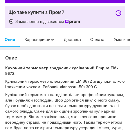
Що таке купити з Пром?
Замовлення під захистом
Опис
Характеристики
Доставка
Оплата
Умови п
Опис
Кухонний термометр градусник кулінарний Empire EM-
8672
Кулінарний термометр електронний EM 8672 зі щупом-голкою
і захисним чохлом. Робочий діапазон -50+300 С.
Кулінарний термометр нагоді не тільки професійним кухарям,
але і будь-якій господині. Щоб домогтися виключного смаку,
буває необхідно знати не тільки температуру духовки, але і
самого блюда. Саме для цих цілей зроблений кулінарний
термометр. Він має залізне шило, яке з легкістю проникне
всередину страви, не пошкодивши його. Таким термометром
вам буде легко виміряти температуру усередині м'яса, курки,