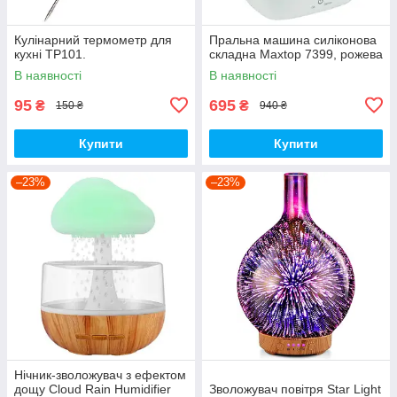
Кулінарний термометр для
Пральна машина силіконова
кухні TP101.
складна Maxtop 7399, рожева
В наявності
В наявності
95
695
₴
₴
150 ₴
940 ₴
Купити
Купити
–23%
–23%
Нічник-зволожувач з ефектом
дощу Cloud Rain Humidifier
Зволожувач повітря Star Light