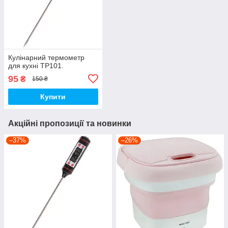
Кулінарний термометр
для кухні TP101.
95
₴
150 ₴
Купити
Акційні пропозиції та новинки
–37%
–26%