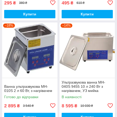
295
495
₴
₴
380 ₴
610 ₴
Купити
Купити
–18%
–14%
Ультразвукова ванна MH-
Ванна ультразвукова MH-
040S 9455 10 л 240 Вт з
010S 2 л 60 Вт, з нагрівачем
нагрівачем, УЗ мийка
стерилізатор
Готово до відправки
В наявності
2 895
8 595
₴
₴
3 540 ₴
10 030 ₴
Купити
Купити