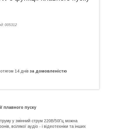
од:
005312
ротягом 14 днів
за домовленістю
ї плавного пуску
труму у змінний струм 220В/50Гц можна
ів, всілякої аудіо - і відеотехніки та інших