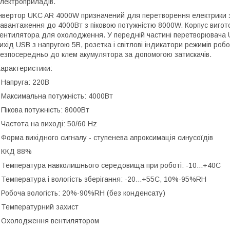
лектроприладів.
нвертор UKC AR 4000W призначений для перетворення електрики з
авантаження до 4000Вт з піковою потужністю 8000W. Корпус вигото
ентилятора для охолодження. У передній частині перетворювача 
ихід USB з напругою 5В, розетка і світлові індикатори режимів ро
езпосередньо до клем акумулятора за допомогою затискачів.
арактеристики:
 Напруга: 220В
 Максимальна потужність: 4000Вт
 Пікова потужність: 8000Вт
 Частота на виході: 50/60 Hz
 Форма вихідного сигналу - ступенева апроксимація синусоїдів
 ККД 88%
 Температура навколишнього середовища при роботі: -10...+40С
 Температура і вологість зберігання: -20...+55С, 10%-95%RH
 Робоча вологість: 20%-90%RH (без конденсату)
 Температурний захист
 Охолодження вентилятором