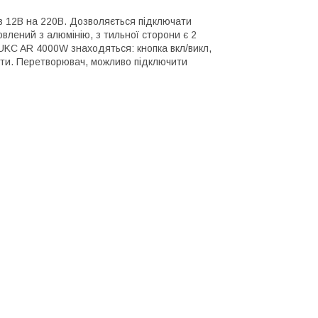
 12В на 220В. Дозволяється підключати
влений з алюмінію, з тильної сторони є 2
UKC AR 4000W знаходяться: кнопка вкл/викл,
боти. Перетворювач, можливо підключити