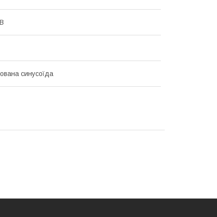
 В
ована синусоїда