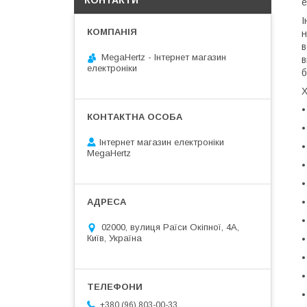
КОНТАКТИ
е
І
н
в
MegaHertz - Інтернет магазин
в
електроніки
б
Х
•
•
Інтернет магазин електроніки
•
MegaHertz
•
•
•
•
02000, вулиця Раїси Окіпної, 4А,
Київ, Україна
•
•
•
•
+380 (96) 803-00-33