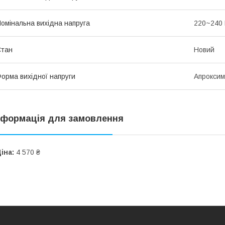
омінальна вихідна напруга
220~240
Стан
Новий
орма вихідної напруги
Апроксим
нформація для замовлення
іна:
4 570 ₴