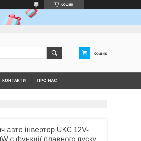
Кошик
Кошик
КОНТАКТИ
ПРО НАС
ч авто інвертор UKC 12V-
W c функції плавного пуску