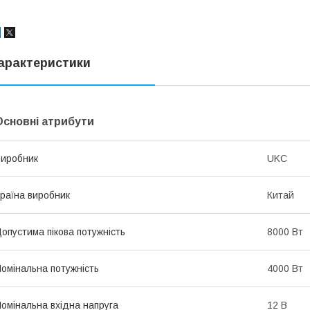
арактеристики
Основні атрибути
иробник
UKC
раїна виробник
Китай
опустима пікова потужність
8000 Вт
омінальна потужність
4000 Вт
омінальна вхідна напруга
12 В