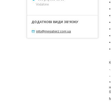
•
Vodafone
•
•
•
•
info@megaherz.com.ua
•
•
•
К
-
-
*
н
б
М