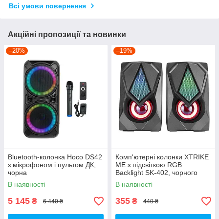
Всі умови повернення
Акційні пропозиції та новинки
–20%
–19%
Bluetooth-колонка Hoco DS42
Комп'ютерні колонки XTRIKE
з мікрофоном і пультом ДК,
ME з підсвіткою RGB
чорна
Backlight SK-402, чорного
кольору.
В наявності
В наявності
5 145
355
₴
₴
6 440 ₴
440 ₴