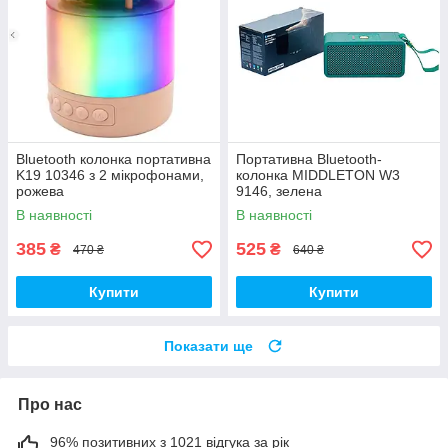
Bluetooth колонка портативна
Портативна Bluetooth-
K19 10346 з 2 мікрофонами,
колонка MIDDLETON W3
рожева
9146, зелена
В наявності
В наявності
385
525
₴
₴
470 ₴
640 ₴
Купити
Купити
Показати ще
Про нас
96% позитивних з 1021 відгука за рік