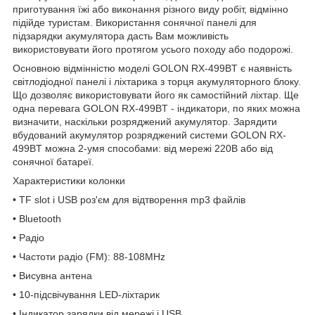
приготування їжі або виконання різного виду робіт, відмінно
підійде туристам. Використання сонячної панелі для
підзарядки акумулятора дасть Вам можливість
використовувати його протягом усього походу або подорожі.
Основною відмінністю моделі GOLON RX-499BT є наявність
світлодіодної панелі і ліхтарика з торця акумуляторного блоку.
Що дозволяє використовувати його як самостійний ліхтар. Ще
одна перевага GOLON RX-499BT - індикатори, по яких можна
визначити, наскільки розряджений акумулятор. Зарядити
вбудований акумулятор розряджений системи GOLON RX-
499BT можна 2-умя способами: від мережі 220В або від
сонячної батареї.
Характеристики колонки
• TF slot і USB роз'єм для відтворення mp3 файлів
• Bluetooth
• Радіо
• Частоти радіо (FM): 88-108MHz
• Висувна антена
• 10-підсвічування LED-ліхтарик
• Індикатор зарядки від мережі і USB