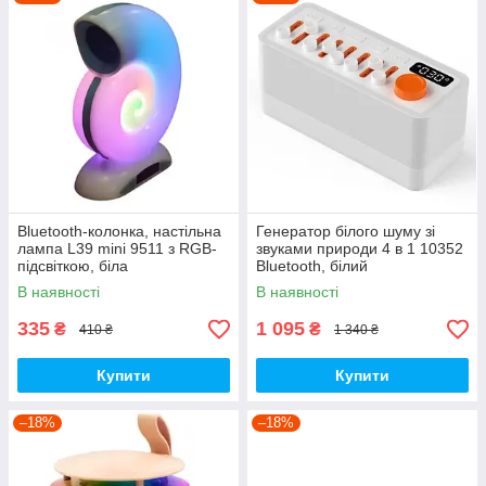
Bluetooth-колонка, настільна
Генератор білого шуму зі
лампа L39 mini 9511 з RGB-
звуками природи 4 в 1 10352
підсвіткою, біла
Bluetooth, білий
В наявності
В наявності
335
1 095
₴
₴
410 ₴
1 340 ₴
Купити
Купити
–18%
–18%