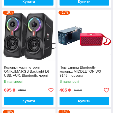
Купити
Купити
–19%
–19%
Колонки комп' ютерні
Портативна Bluetooth-
ONIKUMA RGB Backlight L6
колонка MIDDLETON W3
USB, AUX, Bluetooth, чорні
9146, червона
В наявності
В наявності
695
485
₴
₴
860 ₴
600 ₴
Купити
Купити
–18%
–18%