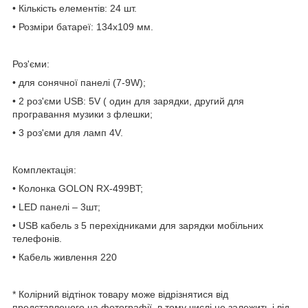
• Кількість елементів: 24 шт.
• Розміри батареї: 134х109 мм.
Роз'єми:
• для сонячної панелі (7-9W);
• 2 роз'єми USB: 5V ( один для зарядки, другий для
програвання музики з флешки;
• 3 роз'єми для ламп 4V.
Комплектація:
• Колонка GOLON RX-499BT;
• LED панелі – 3шт;
• USB кабель з 5 перехідниками для зарядки мобільних
телефонів.
• Кабель живлення 220
* Колірний відтінок товару може відрізнятися від
представленого на фотографії, в тому числі це залежить і від