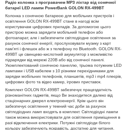
Радіо колонка з програвачем MP3 ліхтар від сонячної
батареї LED лампи PowerBank GOLON RX-499BT
Колонка з сонячною батареєю для мобільних пристроїв і
освітлення GOLON RX-499BT стане в нагоді всім
користувачам цифрових приладів. За допомогою цього
пристрою можна зарядити мобільний телефон або
фотоапарат, але і забезпечити світлодіодне освітлення за
рахунок сонячної енергії, прослуховувати музику з карт
пам'яті і флешок або ж з телефону по Bluetooth. GOLON RX-
499BT це свинцево-кислотний акумулятор з можливістю
підзарядки від мережі 220В або від сонячної панелі.
Укомплектований сонячною панеллю, трьома потужним LED
лампами і USB кабелем з 10 різними перехідниками для
зарядки мобільних телефонів, планшетів, mp3 і mp4 плеєрів,
цифрових фото та відео камер, ігрових приставок.
Комплект GOLON RX-499BT забезпечує працездатність
різноманітних гаджетів, якщо Ви знаходитеся далеко від
стаціонарних джерел електроенергії. Крім цього він
забезпечує освітлення у темний час доби за рахунок
світлодіодних ламп входять в комплект. Світлодіодні лампи
також можна використовувати для освітлення приміщення в
разі відключення електрики. Потужні світлодіоди білого
кольору забезпечують яскравість, достатню для читання,