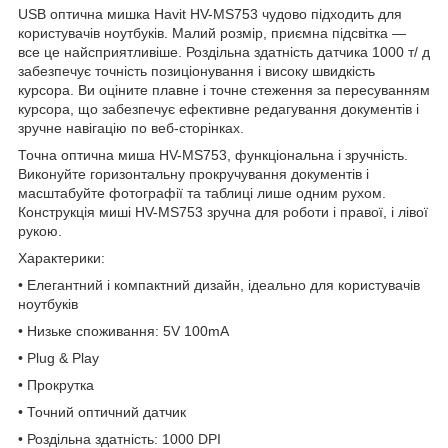
USB оптична мишка Havit HV-MS753 чудово підходить для
користувачів ноутбуків. Малий розмір, приємна підсвітка —
все це найсприятливіше. Роздільна здатність датчика 1000 т/ д
забезпечує точність позиціонування і високу швидкість
курсора. Ви оціните плавне і точне стеження за пересуванням
курсора, що забезпечує ефективне редагування документів і
зручне навігацію по веб-сторінках.
Точна оптична миша HV-MS753, функціональна і зручність.
Виконуйте горизонтальну прокручування документів і
масштабуйте фотографії та таблиці лише одним рухом.
Конструкція миші HV-MS753 зручна для роботи і правої, і лівої
рукою.
Характерики:
• Елегантний і компактний дизайн, ідеально для користувачів
ноутбуків
• Низьке споживання: 5V 100mA
• Plug & Play
• Прокрутка
• Точний оптичний датчик
• Роздільна здатність: 1000 DPI