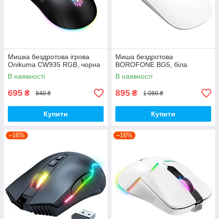
Мишка бездротова ігрова
Миша бездротова
Onikuma CW935 RGB, чорна
BOROFONE BG5, біла
В наявності
В наявності
695
895
₴
₴
840 ₴
1 080 ₴
Купити
Купити
–16%
–16%