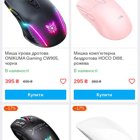
Миша ігрова дротова
Мишка комп'ютерна
ONIKUMA Gaming CW905,
бездротова HOCO DI88,
чорна
рожева
В наявності
В наявності
395
295
₴
₴
490 ₴
360 ₴
Купити
Купити
–17%
–17%