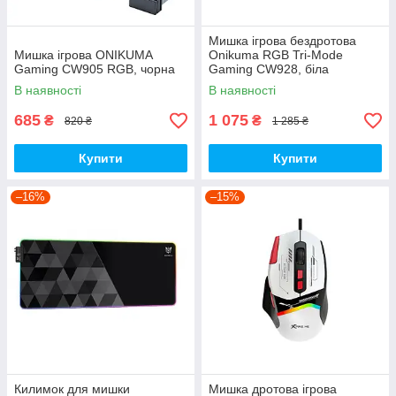
Мишка ігрова бездротова
Мишка ігрова ONIKUMA
Onikuma RGB Tri-Mode
Gaming CW905 RGB, чорна
Gaming CW928, біла
В наявності
В наявності
685
1 075
₴
₴
820 ₴
1 285 ₴
Купити
Купити
–16%
–15%
Килимок для мишки
Мишка дротова ігрова