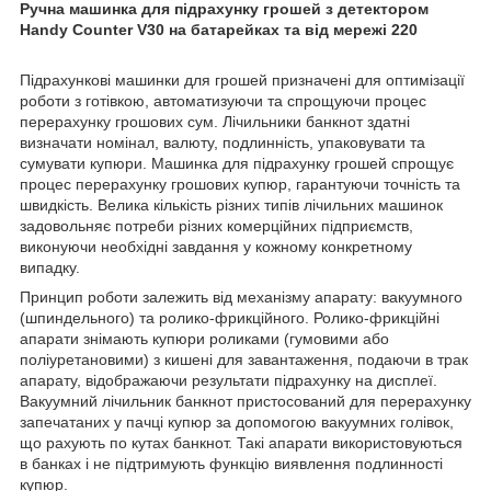
Ручна машинка для підрахунку грошей з детектором
Handy Counter V30 на батарейках та від мережі 220
Підрахункові машинки для грошей призначені для оптимізації
роботи з готівкою, автоматизуючи та спрощуючи процес
перерахунку грошових сум. Лічильники банкнот здатні
визначати номінал, валюту, подлинність, упаковувати та
сумувати купюри. Машинка для підрахунку грошей спрощує
процес перерахунку грошових купюр, гарантуючи точність та
швидкість. Велика кількість різних типів лічильних машинок
задовольняє потреби різних комерційних підприємств,
виконуючи необхідні завдання у кожному конкретному
випадку.
Принцип роботи залежить від механізму апарату: вакуумного
(шпиндельного) та ролико-фрикційного. Ролико-фрикційні
апарати знімають купюри роликами (гумовими або
поліуретановими) з кишені для завантаження, подаючи в трак
апарату, відображаючи результати підрахунку на дисплеї.
Вакуумний лічильник банкнот пристосований для перерахунку
запечатаних у пачці купюр за допомогою вакуумних голівок,
що рахують по кутах банкнот. Такі апарати використовуються
в банках і не підтримують функцію виявлення подлинності
купюр.