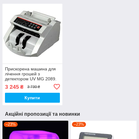
Прискорена машина для
лічення грошей з
детектором UV MG 2089.
3 245
₴
3 730 ₴
Купити
Акційні пропозиції та новинки
–23%
–23%