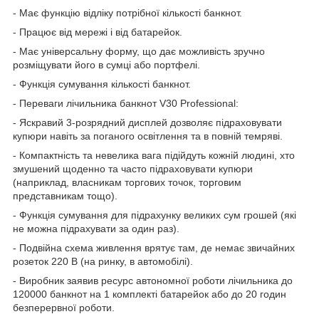
- Має функцію відліку потрібної кількості банкнот.
- Працює від мережі і від батарейок.
- Має універсальну форму, що дає можливість зручно
розміщувати його в сумці або портфелі.
- Функція сумування кількості банкнот.
- Переваги лічильника банкнот V30 Professional:
- Яскравий 3-розрядний дисплей дозволяє підраховувати
купюри навіть за поганого освітлення та в повній темряві.
- Компактність та невелика вага підійдуть кожній людині, хто
змушений щоденно та часто підраховувати купюри
(наприклад, власникам торгових точок, торговим
представникам тощо).
- Функція сумування для підрахунку великих сум грошей (які
не можна підрахувати за один раз).
- Подвійна схема живлення врятує там, де немає звичайних
розеток 220 В (на ринку, в автомобілі).
- Виробник заявив ресурс автономної роботи лічильника до
120000 банкнот на 1 комплекті батарейок або до 20 годин
безперервної роботи.