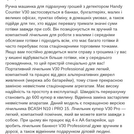
Ручна машинка для підрахунку грошей з детектором Handy
Counter V30 застосовується в банках, бухгалтеріях, малих і
великих офісах, пунктах обміну, в домашніх умовах, а також
підійде для тих, хто віддає перевагу тримати значні суми
готівки завжди при собі. Він позиціонується як зручний та
компактний лічильник для роботи з малими і середніми
обсягами готівки і підходить всім, хто має багато готівки й
часто перебуває поза стаціонарними торговими точками.
Якщо вам постійно доводиться мати справу з грошима і у вас
у кишені відбувається більше готівки, ніж у середнього
громадянина, то цей пристрій спеціально для вас!
Портативний лічильник V30 Professional дуже легкий,
компактний та працює від двох альтернативних джерел
живлення (мережа або батарейки), тому стане прекрасною
заміною невмістним стаціонарним агрегатам. Має високу
надійність та простоту в експлуатації. Швидкість перерахунку
становить до 600 купюр в хвилину. Відмінна заміна застарілим
невмістним апаратам. Даний модель є покращеною версією
лічильника BCASH N10 і PRO 15. Лічильник купюр V30 Pro ―
легкий, компактний помічник, який ви можете взяти завжди з
собою. При цьому він працює від 4-х АА батарейок, що
зробить лічильник банкнот V30 Professional дуже зручним в
дорозі, а також відмінним подарунком діловій людині.