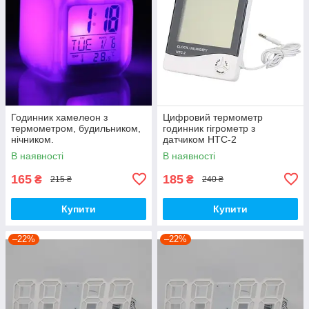
Годинник хамелеон з
Цифровий термометр
термометром, будильником,
годинник гігрометр з
нічником.
датчиком HTC-2
В наявності
В наявності
165
185
₴
₴
215 ₴
240 ₴
Купити
Купити
–22%
–22%