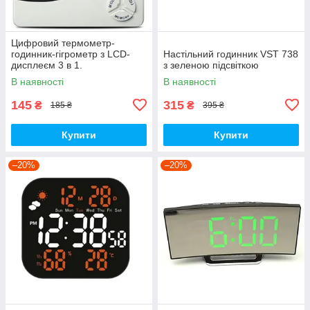
Цифровий термометр-
годинник-гігрометр з LCD-
Настільний годинник VST 738
дисплеєм 3 в 1.
з зеленою підсвіткою
В наявності
В наявності
145
315
₴
₴
185 ₴
395 ₴
Купити
Купити
–20%
–20%