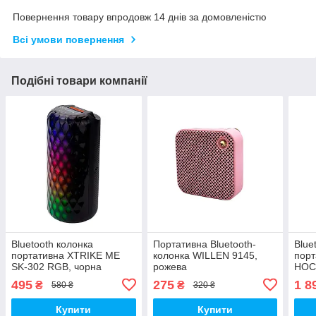
Повернення товару впродовж 14 днів за домовленістю
Всі умови повернення
Подібні товари компанії
Bluetooth колонка
Портативна Bluetooth-
Blue
портативна XTRIKE ME
колонка WILLEN 9145,
порт
SK-302 RGB, чорна
рожева
HOC
мікр
495
275
1 8
₴
₴
580 ₴
320 ₴
чор
Купити
Купити