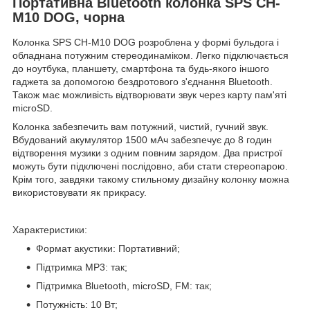
Портативна Bluetooth колонка SPS CH-
M10 DOG, чорна
Колонка SPS CH-M10 DOG розроблена у формі бульдога і
обладнана потужним стереодинаміком. Легко підключається
до ноутбука, планшету, смартфона та будь-якого іншого
гаджета за допомогою бездротового з'єднання Bluetooth.
Також має можливість відтворювати звук через карту пам'яті
microSD.
Колонка забезпечить вам потужний, чистий, гучний звук.
Вбудований акумулятор 1500 мАч забезпечує до 8 годин
відтворення музики з одним повним зарядом. Два пристрої
можуть бути підключені послідовно, аби стати стереопарою.
Крім того, завдяки такому стильному дизайну колонку можна
використовувати як прикрасу.
Характеристики:
Формат акустики: Портативний;
Підтримка MP3: так;
Підтримка Bluetooth, microSD, FM: так;
Потужність: 10 Вт;