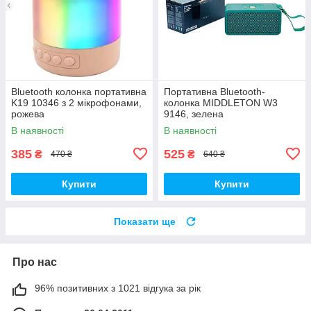
Bluetooth колонка портативна
Портативна Bluetooth-
K19 10346 з 2 мікрофонами,
колонка MIDDLETON W3
рожева
9146, зелена
В наявності
В наявності
385
525
₴
₴
470 ₴
640 ₴
Купити
Купити
Показати ще
Про нас
96% позитивних з 1021 відгука за рік