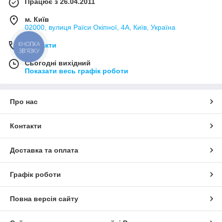
Працює з 26.04.2011
м. Київ
02000, вулиця Раїси Окіпної, 4А, Київ, Україна
Контакти
КНОПКА
ЗВ'ЯЗКУ
Сьогодні вихідний
Показати весь графік роботи
Про нас
Контакти
Доставка та оплата
Графік роботи
Повна версія сайту