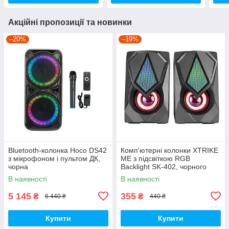
Акційні пропозиції та новинки
–20%
–19%
Bluetooth-колонка Hoco DS42
Комп'ютерні колонки XTRIKE
з мікрофоном і пультом ДК,
ME з підсвіткою RGB
чорна
Backlight SK-402, чорного
кольору.
В наявності
В наявності
5 145
355
₴
₴
6 440 ₴
440 ₴
Купити
Купити