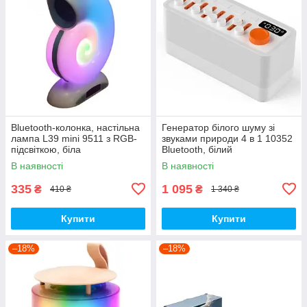
Bluetooth-колонка, настільна
Генератор білого шуму зі
лампа L39 mini 9511 з RGB-
звуками природи 4 в 1 10352
підсвіткою, біла
Bluetooth, білий
В наявності
В наявності
335
1 095
₴
₴
410 ₴
1 340 ₴
Купити
Купити
–18%
–18%