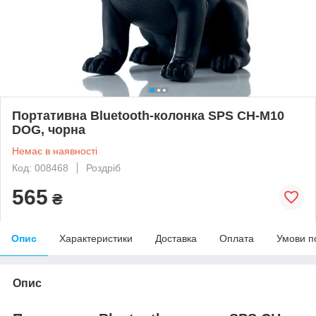
Портативна Bluetooth-колонка SPS CH-M10
DOG, чорна
Немає в наявності
Код: 008468
Роздріб
565
₴
Опис
Характеристики
Доставка
Оплата
Умови п
Опис