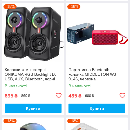
–19%
–19%
Колонки комп' ютерні
Портативна Bluetooth-
ONIKUMA RGB Backlight L6
колонка MIDDLETON W3
USB, AUX, Bluetooth, чорні
9146, червона
В наявності
В наявності
695
485
₴
₴
860 ₴
600 ₴
Купити
Купити
–18%
–18%